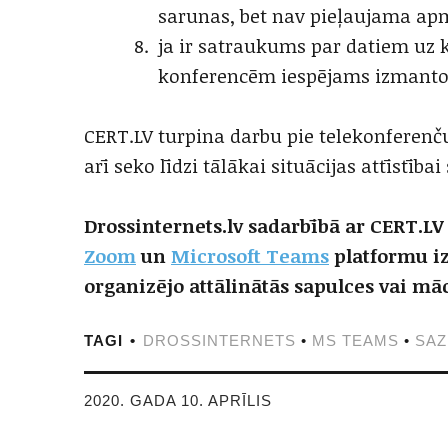
sarunas, bet nav pieļaujama apm
ja ir satraukums par datiem uz k
konferencēm iespējams izmantot 
CERT.LV turpina darbu pie telekonferenč
arī seko līdzi tālākai situācijas attīstībai
Drossinternets.lv sadarbībā ar CERT.LV
Zoom
un
Microsoft Teams
platformu iz
organizējo attālinātās sapulces vai mā
TAGI
DROSSINTERNETS
•
MS TEAMS
•
SAZ
2020. GADA 10. APRĪLIS