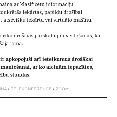
aiņa ar klasificētu informāciju;
onkrētās iekārtas, papildu drošībai
atsevišķu iekārtu vai virtuālo mašīnu.
u rīku drošības pārskata pilnveidošanas, kā
 šajā jomā.
 ir apkopojuši arī ieteikumus drošākai
mantošanai, ar ko aicinām iepazīties,
cību stundas.
IŅA
•
TELEKONFERENCE
•
ZOOM