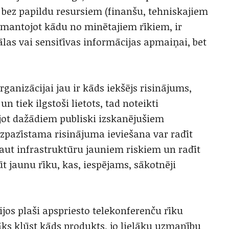
s bez papildu resursiem (finanšu, tehniskajiem
Izmantojot kādu no minētajiem rīkiem, ir
ālas vai sensitīvas informācijas apmaiņai, bet
rganizācijai jau ir kāds iekšējs risinājums,
n tiek ilgstoši lietots, tad noteikti
jot dažādiem publiski izskanējušiem
zpazīstama risinājuma ieviešana var radīt
aut infrastruktūru jauniem riskiem un radīt
t jaunu rīku, kas, iespējams, sākotnēji
ijos plaši apspriesto telekonferenču rīku
rāks kļūst kāds produkts, jo lielāku uzmanību