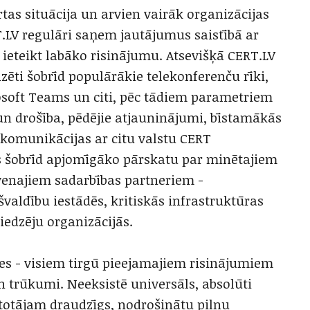
rtas situācija un arvien vairāk organizācijas
T.LV regulāri saņem jautājumus saistībā ar
ieteikt labāko risinājumu. Atsevišķā CERT.LV
zēti šobrīd populārākie telekonferenču rīki,
soft Teams un citi, pēc tādiem parametriem
un drošība, pēdējie atjauninājumi, bīstamākās
c komunikācijas ar citu valstu CERT
s šobrīd apjomīgāko pārskatu par minētajiem
lvenajiem sadarbības partneriem -
švaldību iestādēs, kritiskās infrastruktūras
dzēju organizācijās.
tes - visiem tirgū pieejamajiem risinājumiem
 trūkumi. Neeksistē universāls, absolūti
ietotājam draudzīgs, nodrošinātu pilnu