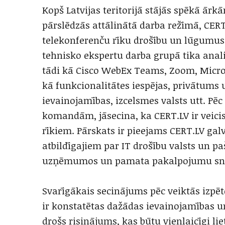
Kopš Latvijas teritorijā stājās spēkā ārkā
pārslēdzās attālinātā darba režīmā, CER
telekonferenču rīku drošību un lūgumus 
tehnisko ekspertu darba grupā tika anali
tādi kā Cisco WebEx Teams, Zoom, Micro
kā funkcionalitātes iespējas, privātums 
ievainojamības, izcelsmes valsts utt. Pē
komandām, jāsecina, ka CERT.LV ir veici
rīkiem. Pārskats ir pieejams CERT.LV ga
atbildīgajiem par IT drošību valsts un pa
uzņēmumos un pamata pakalpojumu snie
Svarīgākais secinājums pēc veiktās izpē
ir konstatētas dažādas ievainojamības un
drošs risinājums, kas būtu vienlaicīgi l