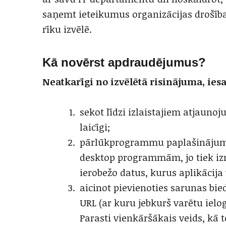
saņemt ieteikumus organizācijas drošības
rīku izvēlē.
Kā novērst apdraudējumus?
Neatkarīgi no izvēlētā risinājuma, ies
sekot līdzi izlaistajiem atjaunoj
laicīgi;
pārlūkprogrammu paplašinājumi 
desktop programmām, jo tiek iz
ierobežo datus, kurus aplikācija
aicinot pievienoties sarunas bie
URL (ar kuru jebkurš varētu ielo
Parasti vienkāršākais veids, kā 