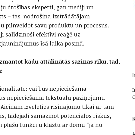
ju drošības eksperti, gan mediji un
ekts – tas nodrošina izstrādātājam
ēju pilnveidot savu produktu un procesus.
i salīdzinoši efektīvi reaģē uz
atjauninājumus īsā laika posmā.
zmantot kādu attālinātās saziņas rīku, tad,
:
I
ionalitāte: vai būs nepieciešama
I
C
 būs nepieciešama tekstuālu paziņojumu
 Aicinām izvēlēties risinājumu tikai ar tām
s, tādejādi samazinot potenciālos riskus,
K
i plašu funkciju klāstu ar domu “ja nu
A