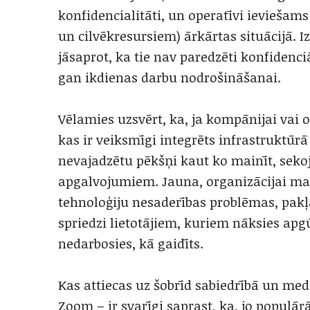
konfidencialitāti, un operatīvi ieviešam
un cilvēkresursiem) ārkārtas situācijā. 
jāsaprot, ka tie nav paredzēti konfidenci
gan ikdienas darbu nodrošināšanai.
Vēlamies uzsvērt, ka, ja kompānijai vai o
kas ir veiksmīgi integrēts infrastruktūrā u
nevajadzētu pēkšņi kaut ko mainīt, seko
apgalvojumiem. Jauna, organizācijai ma
tehnoloģiju nesaderības problēmas, pakļ
spriedzi lietotājiem, kuriem nāksies apgū
nedarbosies, kā gaidīts.
Kas attiecas uz šobrīd sabiedrībā un med
Zoom – ir svarīgi saprast, ka, jo populā