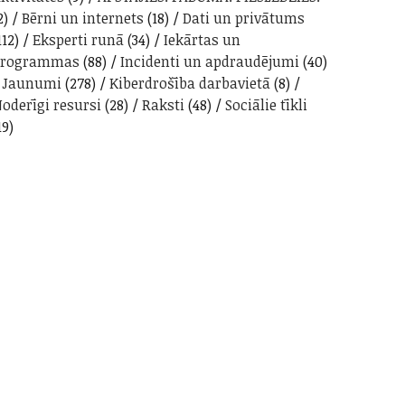
2)
Bērni un internets
(18)
Dati un privātums
112)
Eksperti runā
(34)
Iekārtas un
programmas
(88)
Incidenti un apdraudējumi
(40)
Jaunumi
(278)
Kiberdrošība darbavietā
(8)
oderīgi resursi
(28)
Raksti
(48)
Sociālie tīkli
19)