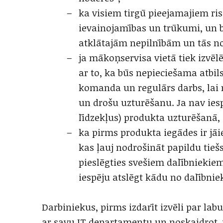
ka visiem tirgū pieejamajiem ri
ievainojamības un trūkumi, un būt
atklātajām nepilnībām un tās no
ja mākoņservisa vietā tiek izvēl
ar to, ka būs nepieciešama atbil
komanda un regulārs darbs, lai 
un drošu uzturēšanu. Ja nav iesp
līdzekļus) produkta uzturēšanā, 
ka pirms produkta iegādes ir jā
kas ļauj nodrošināt papildu tie
pieslēgties svešiem dalībniekie
iespēju atslēgt kādu no dalībniek
Darbiniekus, pirms izdarīt izvēli par la
ar savu IT departamentu un noskaidrot, va