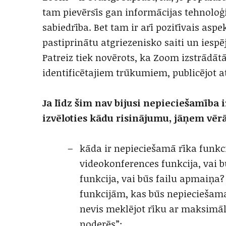
tam pievērsīs gan informācijas tehnoloģi
sabiedrība. Bet tam ir arī pozitīvais asp
pastiprinātu atgriezenisko saiti un iesp
Patreiz tiek novērots, ka Zoom izstrādātāj
identificētajiem trūkumiem, publicējot 
Ja līdz šim nav bijusi nepieciešamība i
izvēloties kādu risinājumu, jāņem vērā
kāda ir nepieciešamā rīka funkc
videokonferences funkcija, vai
funkcija, vai būs failu apmaiņa?
funkcijām, kas būs nepieciešama
nevis meklējot rīku ar maksimāl
noderēs”;