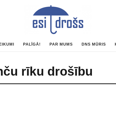
EIKUMI
PALĪGĀ!
PAR MUMS
DNS MŪRIS
nču rīku drošību