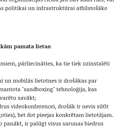
 politikai un infrastruktūrai atbilstošāko
akām pamata lietas:
umiem, pārliecināties, ka tie tiek uzinstalēti
un mobilās lietotnes ir drošākas par
mantota "sandboxing" tehnoloģija, kas
 varētu savākt;
drus videokonferencei, drošāk ir nevis sūtīt
goties), bet dot pieejas konkrētam lietotājam.
to panākt, ir palūgt visus sarunas biedrus