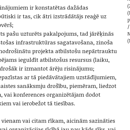
(
sinājumiem ir konstatētas dažādas
(
iski ir tas, cik ātri izstrādātājs reaģē uz
vērš;
ēts pašu uzturēts pakalpojums, tad jārēķinās
N
(
stošas infrastruktūras sagatavošana, zinoša
nodrošinātu projekta atbilstošu nepārtrauktu
ējams ieguldīt atbilstošus resursus (laiku,
drošāk ir izmantot ārēju risinājumu;
iepazīstas ar tā piedāvātajiem uzstādījumiem,
šsaistes sanāksmju drošību, piemēram, liedzot
m, vai konferences organizētājam dodot
iem vai ierobežot tā tiesības.
bu vienam vai citam rīkam, aicinām sazināties
i organizācijas rīcībā jau nav kāds rīks, vai