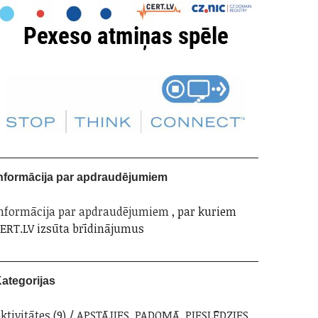
nformācija par apdraudējumiem
nformācija par apdraudējumiem
, par kuriem
ERT.LV izsūta brīdinājumus
ategorijas
ktivitātes
(9)
APSTĀJIES. PADOMĀ. PIESLĒDZIES.