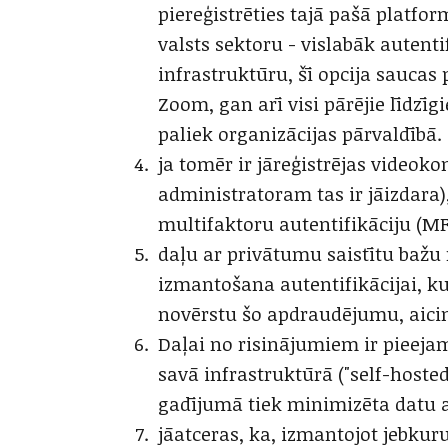
piereģistrēties tajā pašā platform
valsts sektoru - vislabāk autent
infrastruktūru, šī opcija saucas 
Zoom, gan arī visi pārējie līdzīg
paliek organizācijas pārvaldībā.
ja tomēr ir jāreģistrējas videok
administratoram tas ir jāizdara
multifaktoru autentifikāciju (MF
daļu ar privātumu saistītu bažu 
izmantošana autentifikācijai, ku
novērstu šo apdraudējumu, aicin
Daļai no risinājumiem ir pieejam
savā infrastruktūrā ("self-hosted
gadījumā tiek minimizēta datu a
jāatceras, ka, izmantojot jebkur