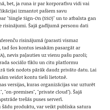
ā, bet, ja runa ir par korporatīvu vidi vai
ifikācijai izmantot pašiem savu
par "Single Sign-On (SSO)" un to atbalsta gan
ie risinājumi. Šajā gadījumā personu dati
onferenču risinājumā (parasti vismaz
), tad šos kontus iesakām pasargāt ar
A), nevis paļauties uz vienu pašu paroli;
rada sociālo tīklu un citu platformu
rā tiek nodots pārāk daudz privāto datu. Lai
ām veidot kontu tieši lietotnē.
as versijas, kuras organizācijas var uzturēt
", "on-premises", "private cloud"). Šajā
pstrāde trešās puses serverī.
u šādu produktu, var veikt publiska satura