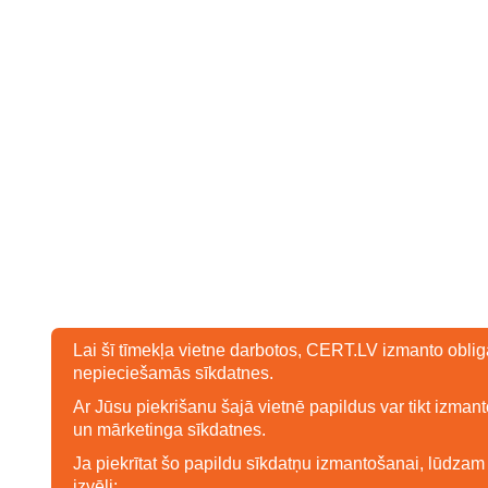
Lai šī tīmekļa vietne darbotos, CERT.LV izmanto oblig
nepieciešamās sīkdatnes.
Ar Jūsu piekrišanu šajā vietnē papildus var tikt izmanto
un mārketinga sīkdatnes.
Ja piekrītat šo papildu sīkdatņu izmantošanai, lūdzam
izvēli: