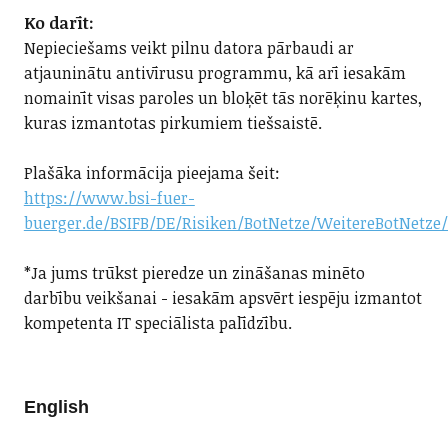
Ko darīt:
Nepieciešams veikt pilnu datora pārbaudi ar
atjauninātu antivīrusu programmu, kā arī iesakām
nomainīt visas paroles un bloķēt tās norēķinu kartes,
kuras izmantotas pirkumiem tiešsaistē.
Plašāka informācija pieejama šeit:
https://www.bsi-fuer-
buerger.de/BSIFB/DE/Risiken/BotNetze/WeitereBotNetze
*Ja jums trūkst pieredze un zināšanas minēto
darbību veikšanai - iesakām apsvērt iespēju izmantot
kompetenta IT speciālista palīdzību.
English