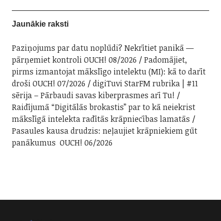
Jaunākie raksti
Paziņojums par datu noplūdi? Nekrītiet panikā —
pārņemiet kontroli OUCH! 08/2026
Padomājiet,
pirms izmantojat mākslīgo intelektu (MI): kā to darīt
droši OUCH! 07/2026
digiTuvi StarFM rubrika | #11
sērija – Pārbaudi savas kiberprasmes arī Tu!
Raidījumā “Digitālās brokastis” par to kā neiekrist
mākslīgā intelekta radītās krāpniecības lamatās
Pasaules kausa drudzis: neļaujiet krāpniekiem gūt
panākumus OUCH! 06/2026