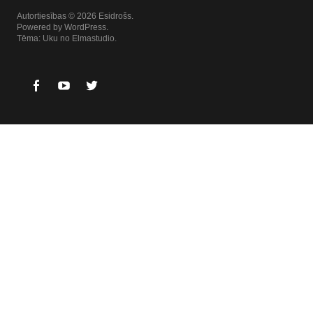
Autortiesības © 2026 Esidrošs
Powered by
WordPress
Tēma: Uku no
Elmastudio
Facebook
Youtube
Twitter