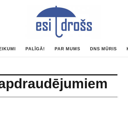
EIKUMI
PALĪGĀ!
PAR MUMS
DNS MŪRIS
r apdraudējumiem