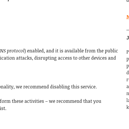
d
N
J
DNS protocol
) enabled, and it is available from the public
P
ication attacks, disrupting access to other devices and
p
p
d
r
a
onality, we recommend disabling this service.
n
l
erform these activities – we recommend that you
k
ist.