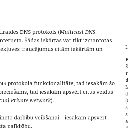
tiraides DNS protokols (
Multicast DNS
interneta. Šādas iekārtas var tikt izmantotas
L
iekļuves traucējumus citām iekārtām un
E
Š
r
d
NS protokola funkcionalitāte, tad iesakām šo
M
nepieciešams, tad iesakām apsvērt citus veidus
d
tual Private Network
).
(
s
s
inēto darbību veikšanai - iesakām apsvērt
a
ta palīdzību.