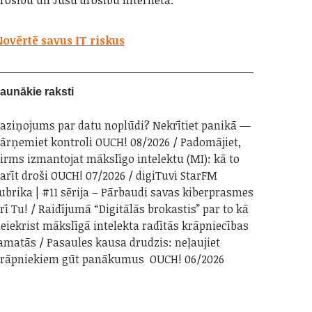
rošību un Jūsu drošību internetā.
ovērtē savus IT riskus
aunākie raksti
aziņojums par datu noplūdi? Nekrītiet panikā —
ārņemiet kontroli OUCH! 08/2026
Padomājiet,
irms izmantojat mākslīgo intelektu (MI): kā to
arīt droši OUCH! 07/2026
digiTuvi StarFM
ubrika | #11 sērija – Pārbaudi savas kiberprasmes
rī Tu!
Raidījumā “Digitālās brokastis” par to kā
eiekrist mākslīgā intelekta radītās krāpniecības
amatās
Pasaules kausa drudzis: neļaujiet
rāpniekiem gūt panākumus OUCH! 06/2026