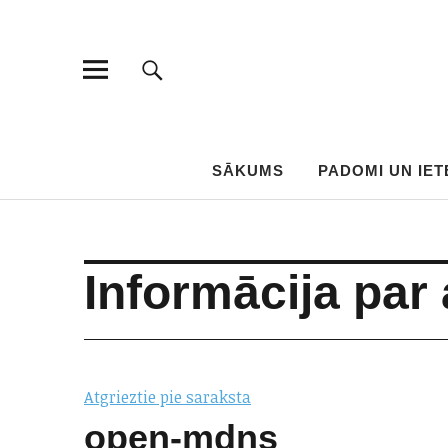
SĀKUMS
PADOMI UN IET
Informācija pa
Atgrieztie pie saraksta
open-mdns