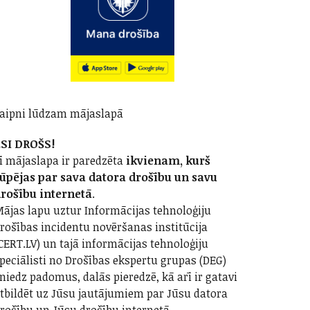
aipni lūdzam mājaslapā
SI DROŠS!
ī mājaslapa ir paredzēta
ikvienam, kurš
ūpējas par sava datora drošību un savu
rošību internetā
.
ājas lapu uztur Informācijas tehnoloģiju
rošības incidentu novēršanas institūcija
CERT.LV) un tajā informācijas tehnoloģiju
peciālisti no Drošības ekspertu grupas (DEG)
niedz padomus, dalās pieredzē, kā arī ir gatavi
tbildēt uz Jūsu jautājumiem par Jūsu datora