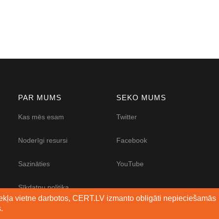
PAR MUMS
SEKO MUMS
Kas mēs esam
Twitter
Noderīgi resursi
Facebook
Sazināties
YouTube
Sīkdatņu politika
mekļa vietne darbotos, CERT.LV izmanto obligāti nepieciešamās
.
Piekļūstamības