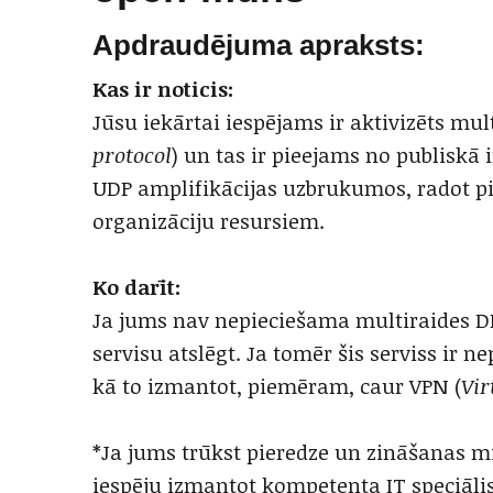
Apdraudējuma apraksts:
Kas ir noticis:
Jūsu iekārtai iespējams ir aktivizēts mul
protocol
) un tas ir pieejams no publiskā 
UDP amplifikācijas uzbrukumos, radot p
organizāciju resursiem.
Ko darīt:
Ja jums nav nepieciešama multiraides D
servisu atslēgt. Ja tomēr šis serviss ir 
kā to izmantot, piemēram, caur VPN (
Vir
*Ja jums trūkst pieredze un zināšanas m
iespēju izmantot kompetenta IT speciālis