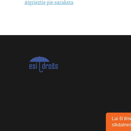
Atgrieztie pie saraksta
Lai šī tī
sīkdatnes