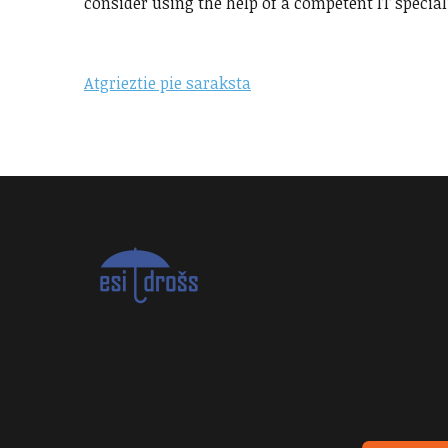
consider using the help of a competent IT special
Atgrieztie pie saraksta