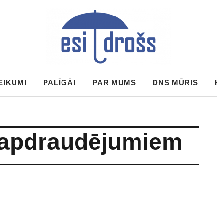
EIKUMI
PALĪGĀ!
PAR MUMS
DNS MŪRIS
r apdraudējumiem