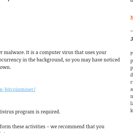
d
N
J
er
malware. It is a computer virus that uses your
P
tocurrency in the background, so you may have noticed
p
down.
p
d
r
a
an-bitcoinminer/
n
l
k
ivirus program is required.
erform these activities – we recommend that you