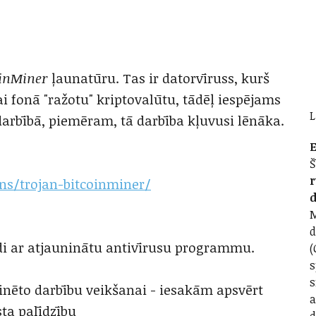
oinMiner
ļaunatūru. Tas ir datorvīruss, kurš
i fonā "ražotu" kriptovalūtu, tādēļ iespējams
L
darbībā, piemēram, tā darbība kļuvusi lēnāka.
E
Š
r
ns/trojan-bitcoinminer/
d
M
d
di ar atjauninātu antivīrusu programmu.
(
s
s
inēto darbību veikšanai - iesakām apsvērt
a
ta palīdzību