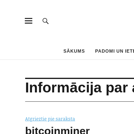
SĀKUMS
PADOMI UN IET
Informācija pa
Atgrieztie pie saraksta
bitcoinminer