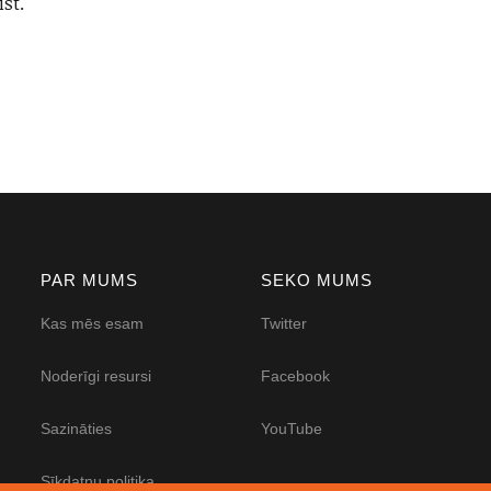
ist.
PAR MUMS
SEKO MUMS
Kas mēs esam
Twitter
Noderīgi resursi
Facebook
Sazināties
YouTube
Sīkdatņu politika