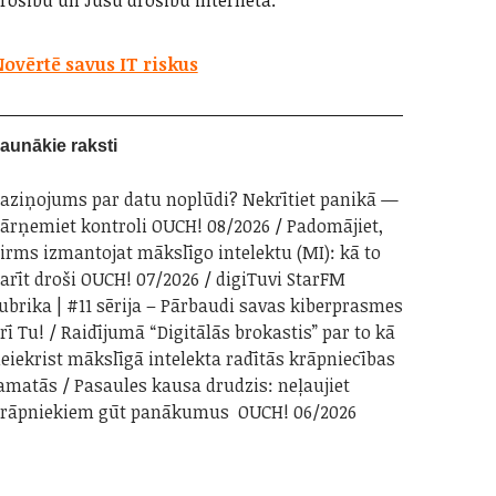
rošību un Jūsu drošību internetā.
ovērtē savus IT riskus
aunākie raksti
aziņojums par datu noplūdi? Nekrītiet panikā —
ārņemiet kontroli OUCH! 08/2026
Padomājiet,
irms izmantojat mākslīgo intelektu (MI): kā to
arīt droši OUCH! 07/2026
digiTuvi StarFM
ubrika | #11 sērija – Pārbaudi savas kiberprasmes
rī Tu!
Raidījumā “Digitālās brokastis” par to kā
eiekrist mākslīgā intelekta radītās krāpniecības
amatās
Pasaules kausa drudzis: neļaujiet
rāpniekiem gūt panākumus OUCH! 06/2026