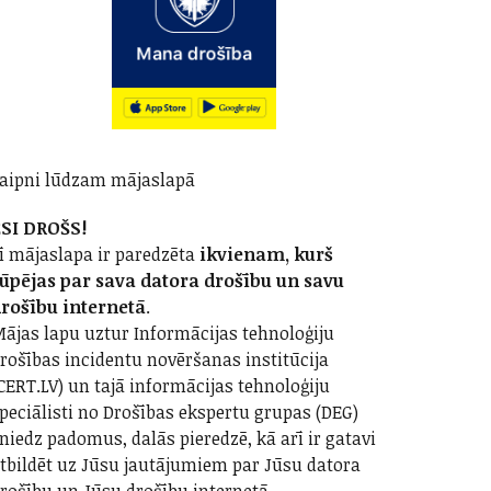
aipni lūdzam mājaslapā
SI DROŠS!
ī mājaslapa ir paredzēta
ikvienam, kurš
ūpējas par sava datora drošību un savu
rošību internetā
.
ājas lapu uztur Informācijas tehnoloģiju
rošības incidentu novēršanas institūcija
CERT.LV) un tajā informācijas tehnoloģiju
peciālisti no Drošības ekspertu grupas (DEG)
niedz padomus, dalās pieredzē, kā arī ir gatavi
tbildēt uz Jūsu jautājumiem par Jūsu datora