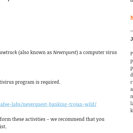
d
N
J
Vawtrack
(also known as
Neverquest
) a computer virus
P
p
p
d
ivirus program is required.
r
a
n
l
fee-labs/neverquest-banking-trojan-wild/
k
erform these activities – we recommend that you
ist.