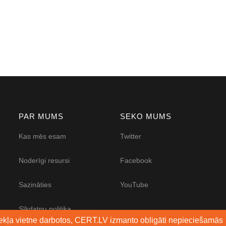
PAR MUMS
SEKO MUMS
Kas mēs esam
Twitter
Noderīgi resursi
Facebook
Sazināties
YouTube
Sīkdatņu politika
mekļa vietne darbotos, CERT.LV izmanto obligāti nepieciešamās