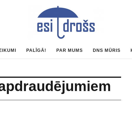
EIKUMI
PALĪGĀ!
PAR MUMS
DNS MŪRIS
r apdraudējumiem