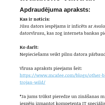
Apdraudējuma apraksts:
Kas ir noticis:
Jūsu dators iespējams ir inficēts ar
Aval
datorvīrusu, kas zog interneta bankas pi
Ko darīt:
Nepieciešams veikt pilnu datora pārbau
Vīrusa apraksts pieejams šeit:
https://www.mcafee.com/blogs/other-b
trojan-wild/
*Ja jums trūkst pieredze un zināšanas m
iespēju izmantot kompetenta IT speciālis