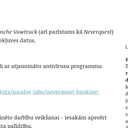
anche Vawtrack
(arī pazīstams kā
Neverquest
)
ekļuves datus.
L
E
di ar atjauninātu antivīrusu programmu.
Š
r
d
M
logs/mcafee-labs/neverquest-banking-
d
(
s
s
inēto darbību veikšanai - iesakām apsvērt
a
ta palīdzību.