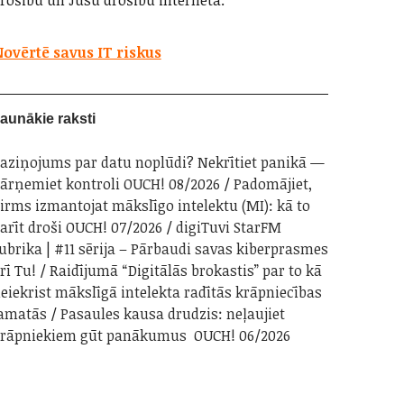
rošību un Jūsu drošību internetā.
ovērtē savus IT riskus
aunākie raksti
aziņojums par datu noplūdi? Nekrītiet panikā —
ārņemiet kontroli OUCH! 08/2026
Padomājiet,
irms izmantojat mākslīgo intelektu (MI): kā to
arīt droši OUCH! 07/2026
digiTuvi StarFM
ubrika | #11 sērija – Pārbaudi savas kiberprasmes
rī Tu!
Raidījumā “Digitālās brokastis” par to kā
eiekrist mākslīgā intelekta radītās krāpniecības
amatās
Pasaules kausa drudzis: neļaujiet
rāpniekiem gūt panākumus OUCH! 06/2026