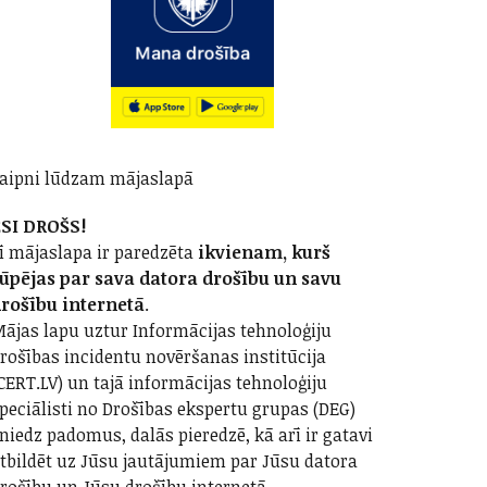
aipni lūdzam mājaslapā
SI DROŠS!
ī mājaslapa ir paredzēta
ikvienam, kurš
ūpējas par sava datora drošību un savu
rošību internetā
.
ājas lapu uztur Informācijas tehnoloģiju
rošības incidentu novēršanas institūcija
CERT.LV) un tajā informācijas tehnoloģiju
peciālisti no Drošības ekspertu grupas (DEG)
niedz padomus, dalās pieredzē, kā arī ir gatavi
tbildēt uz Jūsu jautājumiem par Jūsu datora