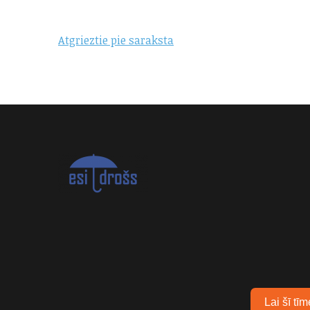
Atgrieztie pie saraksta
Lai šī tī