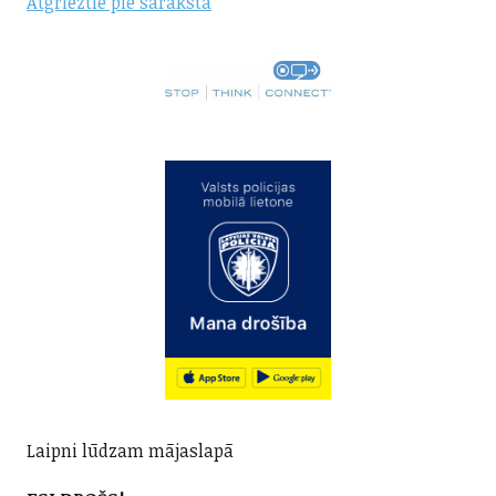
Atgrieztie pie saraksta
Laipni lūdzam mājaslapā