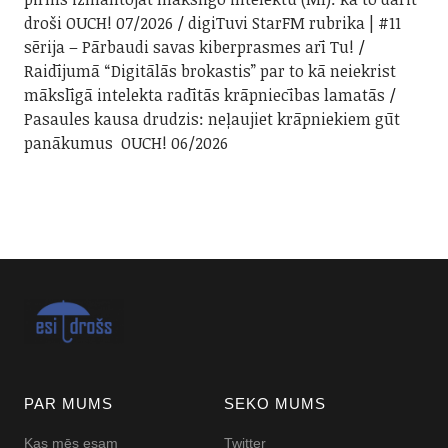
droši OUCH! 07/2026
digiTuvi StarFM rubrika | #11
sērija – Pārbaudi savas kiberprasmes arī Tu!
Raidījumā “Digitālās brokastis” par to kā neiekrist
mākslīgā intelekta radītās krāpniecības lamatās
Pasaules kausa drudzis: neļaujiet krāpniekiem gūt
panākumus OUCH! 06/2026
PAR MUMS
SEKO MUMS
Kas mēs esam
Twitter