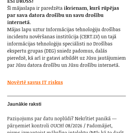
ESI DROŠS!
Šī mājaslapa ir paredzēta
ikvienam, kurš rūpējas
par sava datora drošību un savu drošību
internetā
.
Mājas lapu uztur Informācijas tehnoloģiju drošības
incidentu novēršanas institūcija (CERT.LV) un tajā
informācijas tehnoloģiju speciālisti no Drošības
ekspertu grupas (DEG) sniedz padomus, dalās
pieredzē, kā arī ir gatavi atbildēt uz Jūsu jautājumiem
par Jūsu datora drošību un Jūsu drošību internetā.
Novērtē savus IT riskus
Jaunākie raksti
Paziņojums par datu noplūdi? Nekrītiet panikā —
pārņemiet kontroli OUCH! 08/2026
Padomājiet,
pirms izmantojat mākslīgo intelektu (MI): kā to darīt