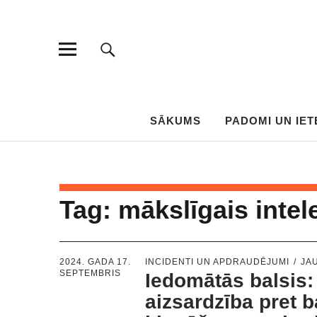
SĀKUMS
PADOMI UN IET
Tag:
mākslīgais intel
2024. GADA 17.
INCIDENTI UN APDRAUDĒJUMI
JA
SEPTEMBRIS
Iedomātās balsis:
aizsardzība pret b