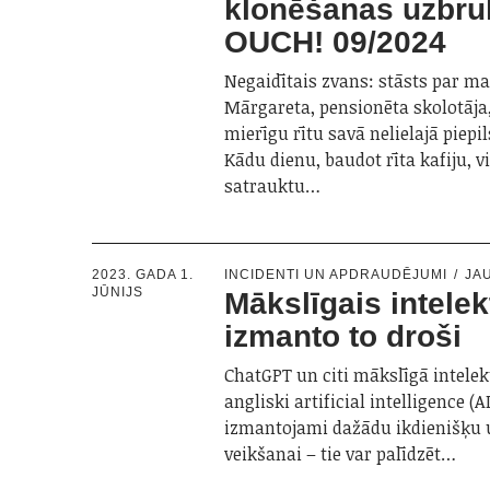
klonēšanas uzbr
OUCH! 09/2024
Negaidītais zvans: stāsts par m
Mārgareta, pensionēta skolotāja,
mierīgu rītu savā nelielajā piepi
Kādu dienu, baudot rīta kafiju,
satrauktu…
2023. GADA 1.
INCIDENTI UN APDRAUDĒJUMI
JA
JŪNIJS
Mākslīgais intelek
izmanto to droši
ChatGPT un citi mākslīgā intelekt
angliski artificial intelligence (AI)
izmantojami dažādu ikdienišķu
veikšanai – tie var palīdzēt…