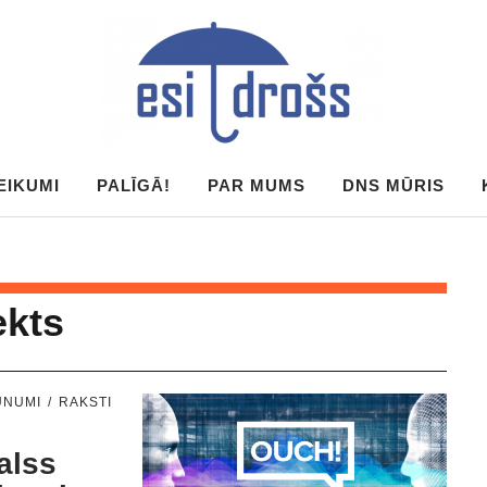
EIKUMI
PALĪGĀ!
PAR MUMS
DNS MŪRIS
ekts
UNUMI
RAKSTI
alss