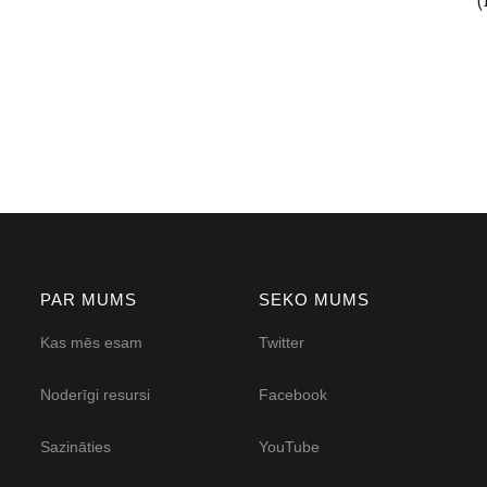
PAR MUMS
SEKO MUMS
Kas mēs esam
Twitter
Noderīgi resursi
Facebook
Sazināties
YouTube