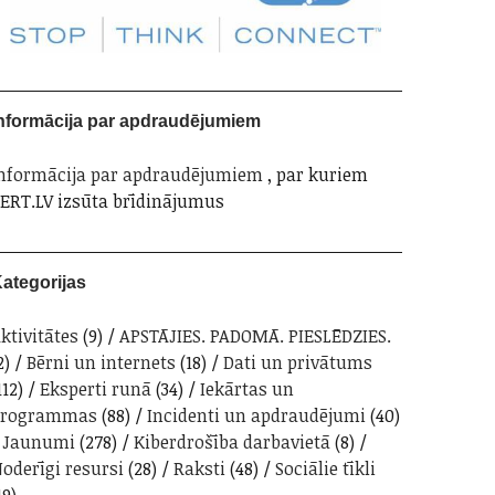
nformācija par apdraudējumiem
nformācija par apdraudējumiem
, par kuriem
ERT.LV izsūta brīdinājumus
ategorijas
ktivitātes
(9)
APSTĀJIES. PADOMĀ. PIESLĒDZIES.
2)
Bērni un internets
(18)
Dati un privātums
112)
Eksperti runā
(34)
Iekārtas un
programmas
(88)
Incidenti un apdraudējumi
(40)
Jaunumi
(278)
Kiberdrošība darbavietā
(8)
oderīgi resursi
(28)
Raksti
(48)
Sociālie tīkli
19)