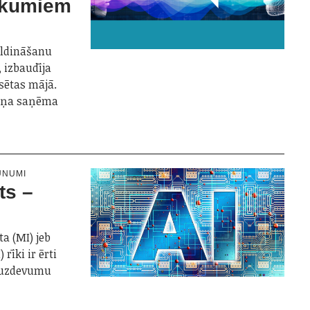
ukumiem
aldināšanu
 izbaudīja
lsētas mājā.
 viņa saņēma
UNUMI
ts –
a (MI) jeb
 rīki ir ērti
 uzdevumu