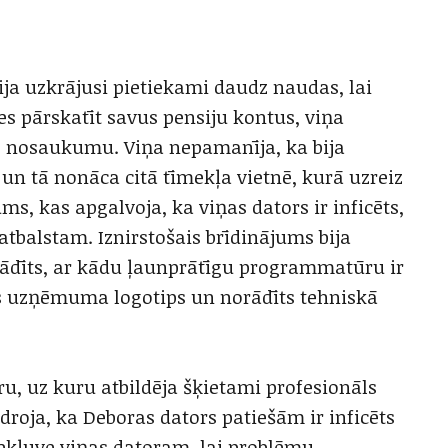
ija uzkrājusi pietiekami daudz naudas, lai
ies pārskatīt savus pensiju kontus, viņa
 nosaukumu. Viņa nepamanīja, ka bija
un tā nonāca citā tīmekļa vietnē, kurā uzreiz
s, kas apgalvoja, ka viņas dators ir inficēts,
atbalstam. Iznirstošais brīdinājums bija
orādīts, ar kādu ļaunprātīgu programmatūru ir
iāls uzņēmuma logotips un norādīts tehniskā
u, uz kuru atbildēja šķietami profesionāls
droja, ka Deboras dators patiešām ir inficēts
ekļuve viņas datoram, lai problēmu