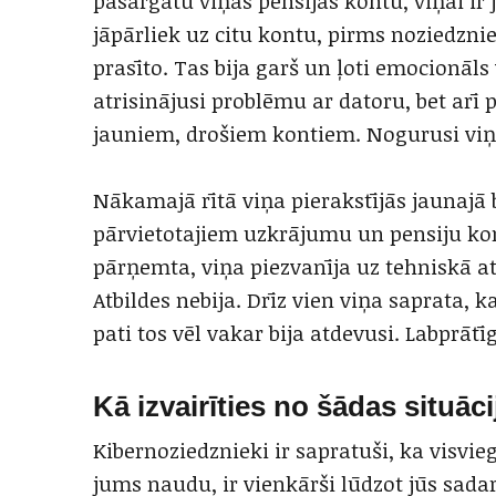
pasargātu viņas pensijas kontu, viņai i
jāpārliek uz citu kontu, pirms noziedznie
prasīto. Tas bija garš un ļoti emocionāls 
atrisinājusi problēmu ar datoru, bet arī 
jauniem, drošiem kontiem. Nogurusi viņ
Nākamajā rītā viņa pierakstījās jaunajā
pārvietotajiem uzkrājumu un pensiju kon
pārņemta, viņa piezvanīja uz tehniskā at
Atbildes nebija. Drīz vien viņa saprata, k
pati tos vēl vakar bija atdevusi. Labprātīg
Kā izvairīties no šādas situāci
Kibernoziedznieki ir sapratuši, ka visvieg
jums naudu, ir vienkārši lūdzot jūs sadarb