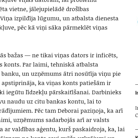
ta vietne, jālejupielādē drošības
Viņa izpildīja lūgumu, un atbalsta dienesta
ekļuve, pēc kā viņi sāka pārmeklēt viņas
ās bažas — ne tikai viņas dators ir inficēts,
s konts. Par laimi, tehniskā atbalsta
 banku, un uzņēmums ātri nosūtīja viņu pie
apstiprināja, ka viņas konts patiešām ir
i iegūtu līdzekļu pārskaitīšanai. Darbinieks
I
avu naudu uz citu bankas kontu, lai to
I
rādījumiem. Pēc tam Deborai paziņoja, ka arī
C
laimi, uzņēmums sadarbojās arī ar valsts
 ar valdības aģentu, kurš paskaidroja, ka, lai
K