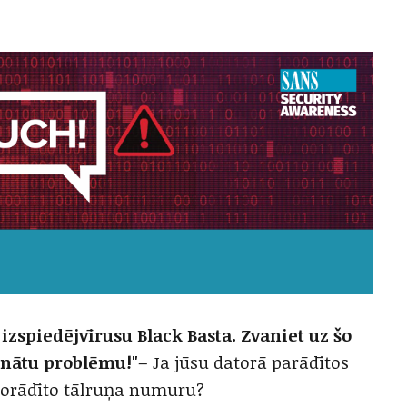
 izspiedējvīrusu Black Basta. Zvaniet uz šo
inātu problēmu!"
– Ja jūsu datorā parādītos
 norādīto tālruņa numuru?