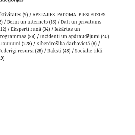
ktivitātes
(9)
APSTĀJIES. PADOMĀ. PIESLĒDZIES.
2)
Bērni un internets
(18)
Dati un privātums
112)
Eksperti runā
(34)
Iekārtas un
programmas
(88)
Incidenti un apdraudējumi
(40)
Jaunumi
(278)
Kiberdrošība darbavietā
(8)
oderīgi resursi
(28)
Raksti
(48)
Sociālie tīkli
19)