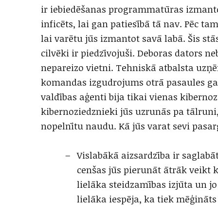
ir iebiedēšanas programmatūras izmantoš
inficēts, lai gan patiesībā tā nav. Pēc ta
lai varētu jūs izmantot savā labā. Šis st
cilvēki ir piedzīvojuši. Deboras dators ne
nepareizo vietni. Tehniskā atbalsta uzņ
komandas izgudrojums otrā pasaules gal
valdības aģenti bija tikai vienas kibern
kibernoziedznieki jūs uzrunās pa tālruni,
nopelnītu naudu. Kā jūs varat sevi pasar
Vislabākā aizsardzība ir saglab
cenšas jūs pierunāt ātrāk veikt
lielāka steidzamības izjūta un jo 
lielāka iespēja, ka tiek mēģināt