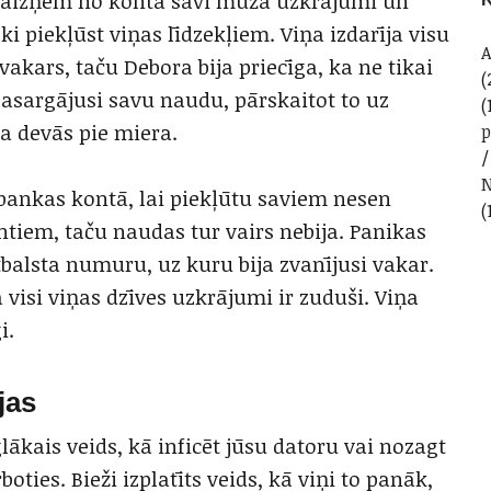
r jāizņem no konta savi mūža uzkrājumi un
ki piekļūst viņas līdzekļiem. Viņa izdarīja visu
A
vakars, taču Debora bija priecīga, ka ne tikai
(
pasargājusi savu naudu, pārskaitot to uz
(
a devās pie miera.
N
 bankas kontā, lai piekļūtu saviem nesen
(
tiem, taču naudas tur vairs nebija. Panikas
balsta numuru, uz kuru bija zvanījusi vakar.
a visi viņas dzīves uzkrājumi ir zuduši. Viņa
i.
jas
lākais veids, kā inficēt jūsu datoru vai nozagt
oties. Bieži izplatīts veids, kā viņi to panāk,