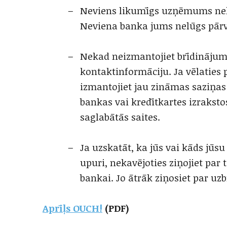
Neviens likumīgs uzņēmums neka
Neviena banka jums nelūgs pārv
Nekad neizmantojiet brīdinājumā
kontaktinformāciju. Ja vēlaties
izmantojiet jau zināmas saziņa
bankas vai kredītkartes izrakst
saglabātās saites.
Ja uzskatāt, ka jūs vai kāds jūsu
upuri, nekavējoties ziņojiet par 
bankai. Jo ātrāk ziņosiet par uz
Aprīļs OUCH!
(PDF)