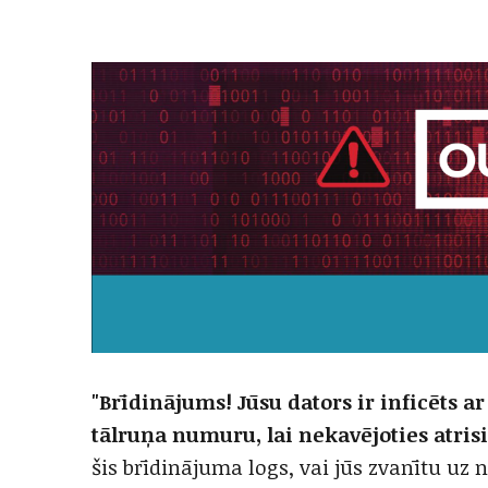
"Brīdinājums! Jūsu dators ir inficēts ar
tālruņa numuru, lai nekavējoties atris
šis brīdinājuma logs, vai jūs zvanītu uz