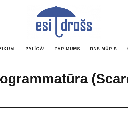
EIKUMI
PALĪGĀ!
PAR MUMS
DNS MŪRIS
rogrammatūra (Sca