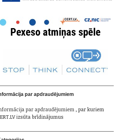
nformācija par apdraudējumiem
nformācija par apdraudējumiem
, par kuriem
ERT.LV izsūta brīdinājumus
ategorijas