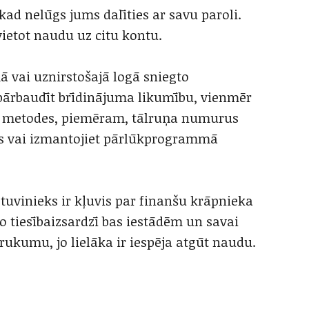
d nelūgs jums dalīties ar savu paroli.
ietot naudu uz citu kontu.
 vai uznirstošajā logā sniegto
 pārbaudīt brīdinājuma likumību, vienmēr
s metodes, piemēram, tālruņa numurus
os vai izmantojiet pārlūkprogrammā
 tuvinieks ir kļuvis par finanšu krāpnieka
to tiesībaizsardzī bas iestādēm un savai
brukumu, jo lielāka ir iespēja atgūt naudu.