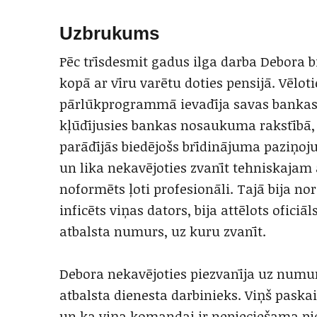
Uzbrukums
Pēc trīsdesmit gadus ilga darba Debora b
kopā ar vīru varētu doties pensijā. Vēlot
pārlūkprogrammā ievadīja savas bankas
kļūdījusies bankas nosaukuma rakstībā, 
parādījās biedējošs brīdinājuma paziņojum
un lika nekavējoties zvanīt tehniskajam 
noformēts ļoti profesionāli. Tajā bija n
inficēts viņas dators, bija attēlots ofic
atbalsta numurs, uz kuru zvanīt.
Debora nekavējoties piezvanīja uz numur
atbalsta dienesta darbinieks. Viņš paskai
un ka viņa komandai ir nepieciešama pi