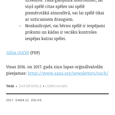
uzvedību. Tādā gadījumā nodrošiniet, lai
viņš spēlē citas spēles vai spēlē
piemērotākā atmosfērā, vai lai spēlē tikai
ar uzticamiem draugiem.
Noskaidrojiet, vai bērnu spēlē ir iespējami
prikumi un kādas ir vecāku kontroles
iespējas katrai spēlei.
Jūlija OUCH!
(PDF)
Visas 2016. un 2017. gada ziņu lapas orģinālvalodās
pieejamas:
https://www.sans.org/newsletters/ouch/
TAGI
DATORSPĒLE
•
UZBRUKUMS
2017. GADA 12. JŪLIJS