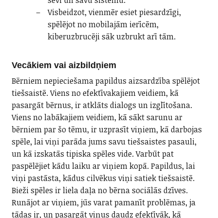
sevi un savu sistēmu.
Visbeidzot, vienmēr esiet piesardzīgi,
spēlējot no mobilajām ierīcēm,
kiberuzbrucēji sāk uzbrukt arī tām.
Vecākiem vai aizbildņiem
Bērniem nepieciešama papildus aizsardzība spēlējot
tiešsaistē. Viens no efektīvakajiem veidiem, kā
pasargāt bērnus, ir atklāts dialogs un izglītošana.
Viens no labākajiem veidiem, kā sākt sarunu ar
bērniem par šo tēmu, ir uzprasīt viņiem, kā darbojas
spēle, lai viņi parāda jums savu tiešsaistes pasauli,
un kā izskatās tipiska spēles vide. Varbūt pat
paspēlējiet kādu laiku ar viņiem kopā. Papildus, lai
viņi pastāsta, kādus cilvēkus viņi satiek tiešsaistē.
Bieži spēles ir liela daļa no bērna sociālās dzīves.
Runājot ar viņiem, jūs varat pamanīt problēmas, ja
tādas ir, un pasargāt viņus daudz efektīvāk, kā