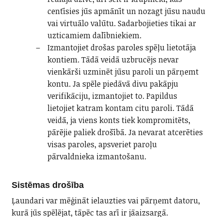
centīsies jūs apmānīt un nozagt jūsu naudu
vai virtuālo valūtu. Sadarbojieties tikai ar
uzticamiem dalībniekiem.
Izmantojiet drošas paroles spēļu lietotāja
kontiem. Tādā veidā uzbrucējs nevar
vienkārši uzminēt jūsu paroli un pārņemt
kontu. Ja spēle piedāvā divu pakāpju
verifikāciju, izmantojiet to. Papildus
lietojiet katram kontam citu paroli. Tādā
veidā, ja viens konts tiek kompromitēts,
pārējie paliek drošībā. Ja nevarat atcerēties
visas paroles, apsveriet paroļu
pārvaldnieka izmantošanu.
Sistēmas drošība
Ļaundari var mēģināt ielauzties vai pārņemt datoru,
kurā jūs spēlējat, tāpēc tas arī ir jāaizsargā.