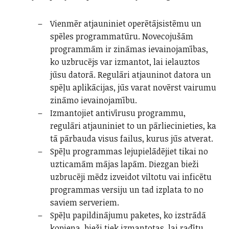
Vienmēr atjauniniet operētājsistēmu un
spēles programmatūru. Novecojušām
programmām ir zināmas ievainojamības,
ko uzbrucējs var izmantot, lai ielauztos
jūsu datorā. Regulāri atjauninot datora un
spēļu aplikācijas, jūs varat novērst vairumu
zināmo ievainojamību.
Izmantojiet antivīrusu programmu,
regulāri atjauniniet to un pārliecinieties, ka
tā pārbauda visus failus, kurus jūs atverat.
Spēļu programmas lejupielādējiet tikai no
uzticamām mājas lapām. Diezgan bieži
uzbrucēji mēdz izveidot viltotu vai inficētu
programmas versiju un tad izplata to no
saviem serveriem.
Spēļu papildinājumu paketes, ko izstrādā
kopiena, bieži tiek izmantotas, lai radītu