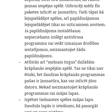
jaunas iespējas spēlē. Uzbrucēji mēdz šīs
paketes inficēt ar ļaunatūru. Tieši tāpat kā
lejupielādējot spēles, arī papildinājumus
lejupielādējiet tikai no uzticamiem avotiem.
Ja papildinājuma instalēšanai
nepieciešams izslēgt antivīrusa
programmu vai veikt izmaiņas drošības
iestatījumos, neizmantojiet šādu
papildinājumu.
Attīstās arī “melnais tirgus” dažādām
krāpšanās iespējām spēlē. Tas ne tikai nav
ētiski, bet daudzas krāpšanās programmas
pašas ir ļaunatūra, kas var inficēt jūsu
datoru. Nekad neizmantojiet krāpšanās
programmas vai mājas lapas.
Izpētiet tiešsaistes spēles mājas lapu.
Daudzās lapās ir ieteikumi, kā pasargāt