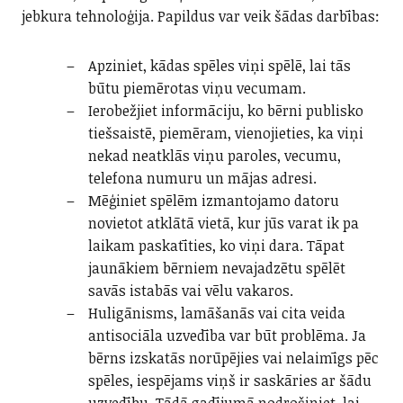
jebkura tehnoloģija. Papildus var veik šādas darbības:
Apziniet, kādas spēles viņi spēlē, lai tās
būtu piemērotas viņu vecumam.
Ierobežjiet informāciju, ko bērni publisko
tiešsaistē, piemēram, vienojieties, ka viņi
nekad neatklās viņu paroles, vecumu,
telefona numuru un mājas adresi.
Mēģiniet spēlēm izmantojamo datoru
novietot atklātā vietā, kur jūs varat ik pa
laikam paskatīties, ko viņi dara. Tāpat
jaunākiem bērniem nevajadzētu spēlēt
savās istabās vai vēlu vakaros.
Huligānisms, lamāšanās vai cita veida
antisociāla uzvedība var būt problēma. Ja
bērns izskatās norūpējies vai nelaimīgs pēc
spēles, iespējams viņš ir saskāries ar šādu