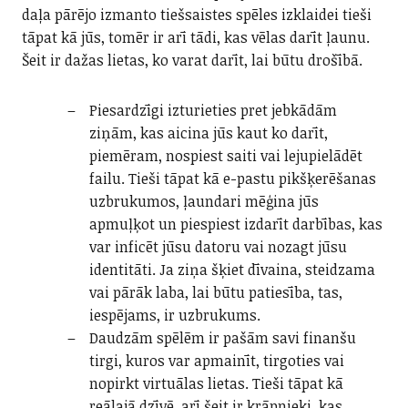
daļa pārējo izmanto tiešsaistes spēles izklaidei tieši
tāpat kā jūs, tomēr ir arī tādi, kas vēlas darīt ļaunu.
Šeit ir dažas lietas, ko varat darīt, lai būtu drošībā.
Piesardzīgi izturieties pret jebkādām
ziņām, kas aicina jūs kaut ko darīt,
piemēram, nospiest saiti vai lejupielādēt
failu. Tieši tāpat kā e-pastu pikšķerēšanas
uzbrukumos, ļaundari mēģina jūs
apmuļķot un piespiest izdarīt darbības, kas
var inficēt jūsu datoru vai nozagt jūsu
identitāti. Ja ziņa šķiet dīvaina, steidzama
vai pārāk laba, lai būtu patiesība, tas,
iespējams, ir uzbrukums.
Daudzām spēlēm ir pašām savi finanšu
tirgi, kuros var apmainīt, tirgoties vai
nopirkt virtuālas lietas. Tieši tāpat kā
reālajā dzīvē, arī šeit ir krāpnieki, kas