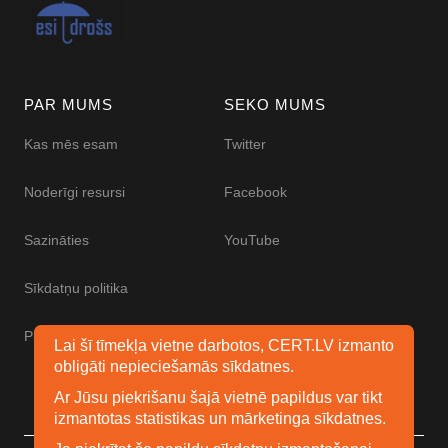
PAR MUMS
SEKO MUMS
Kas mēs esam
Twitter
Noderīgi resursi
Facebook
Sazināties
YouTube
Sīkdatņu politika
Piekļūstamības paziņojums
Lai šī tīmekļa vietne darbotos, CERT.LV izmanto
obligāti nepieciešamās sīkdatnes.
Ar Jūsu piekrišanu šajā vietnē papildus var tikt
izmantotas statistikas un mārketinga sīkdatnes.