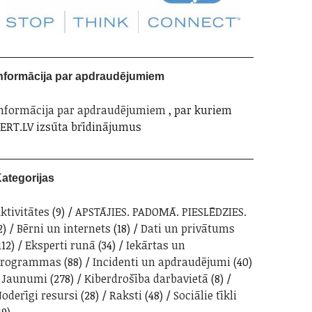
nformācija par apdraudējumiem
nformācija par apdraudējumiem
, par kuriem
ERT.LV izsūta brīdinājumus
ategorijas
ktivitātes
(9)
APSTĀJIES. PADOMĀ. PIESLĒDZIES.
2)
Bērni un internets
(18)
Dati un privātums
112)
Eksperti runā
(34)
Iekārtas un
programmas
(88)
Incidenti un apdraudējumi
(40)
Jaunumi
(278)
Kiberdrošība darbavietā
(8)
oderīgi resursi
(28)
Raksti
(48)
Sociālie tīkli
19)