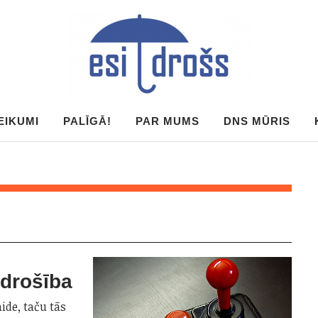
EIKUMI
PALĪGĀ!
PAR MUMS
DNS MŪRIS
 drošība
aide, taču tās