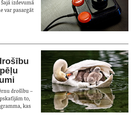
. Šajā izdevumā
ne var pasargāt
drošību
spēļu
jumi
ērnu drošību –
skatījām to,
programma, kas