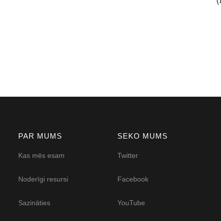
PAR MUMS
SEKO MUMS
Kas mēs esam
Twitter
Noderīgi resursi
Facebook
Sazināties
YouTube