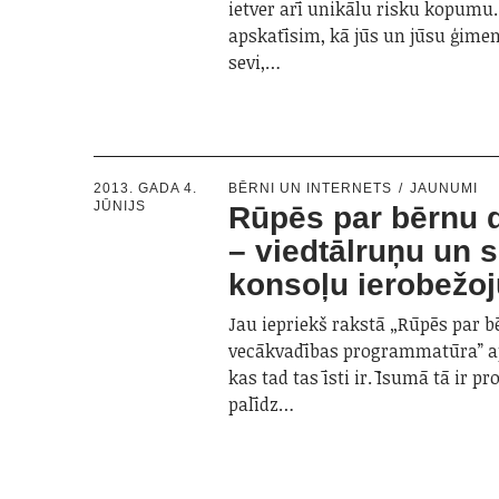
ietver arī unikālu risku kopumu
apskatīsim, kā jūs un jūsu ģime
sevi,…
2013. GADA 4.
BĒRNI UN INTERNETS
JAUNUMI
JŪNIJS
Rūpēs par bērnu 
– viedtālruņu un 
konsoļu ierobežo
Jau iepriekš rakstā „Rūpēs par b
vecākvadības programmatūra” ap
kas tad tas īsti ir. Īsumā tā ir 
palīdz…