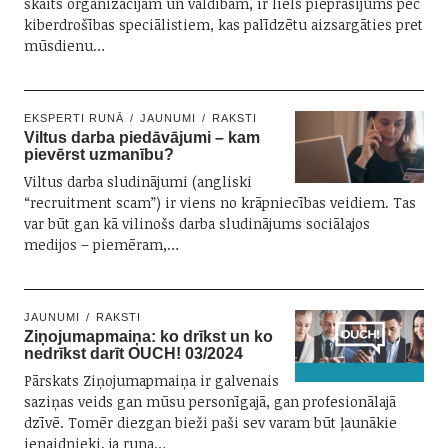
skaits organizācijām un valdībām, ir liels pieprasījums pēc
kiberdrošības speciālistiem, kas palīdzētu aizsargāties pret
mūsdienu…
EKSPERTI RUNĀ
JAUNUMI
RAKSTI
Viltus darba piedāvājumi – kam
pievērst uzmanību?
Viltus darba sludinājumi (angliski
“recruitment scam”) ir viens no krāpniecības veidiem. Tas
var būt gan kā vilinošs darba sludinājums sociālajos
medijos – piemēram,…
JAUNUMI
RAKSTI
Ziņojumapmaiņa: ko drīkst un ko
nedrīkst darīt OUCH! 03/2024
Pārskats Ziņojumapmaiņa ir galvenais
saziņas veids gan mūsu personīgajā, gan profesionālajā
dzīvē. Tomēr diezgan bieži paši sev varam būt ļaunākie
ienaidnieki, ja runa…