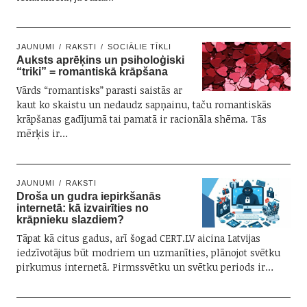
JAUNUMI
RAKSTI
SOCIĀLIE TĪKLI
Auksts aprēķins un psiholoģiski
“triki” = romantiskā krāpšana
Vārds “romantisks” parasti saistās ar
kaut ko skaistu un nedaudz sapņainu, taču romantiskās
krāpšanas gadījumā tai pamatā ir racionāla shēma. Tās
mērķis ir…
JAUNUMI
RAKSTI
Droša un gudra iepirkšanās
internetā: kā izvairīties no
krāpnieku slazdiem?
Tāpat kā citus gadus, arī šogad CERT.LV aicina Latvijas
iedzīvotājus būt modriem un uzmanīties, plānojot svētku
pirkumus internetā. Pirmssvētku un svētku periods ir…