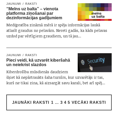
JAUNUMI
RAKSTI
“Melns uz balta” – vienota
platforma ziņošanai par
dezinformācijas gadījumiem
Medijpratība zināmā mērā ir spēja informācijas laukā
atlasīt graudus no pelavām. Nereti gadās, ka kāds pelavas
uzdod par vērtīgiem graudiem, un tā jau…
JAUNUMI
RAKSTI
Pieci veidi, kā uzvarēt kiberšahā
un neiekrist slazdos
Kiberdrošība mūsdienās daudziem
šķiet kā nepārtraukts šaha turnīrs, kur uzvarētājs ir tas,
kurš ne tikai zina, kā aizsargāt savu karali, bet arī spēj…
JAUNĀKI RAKSTI
1
…
3
4
5
VECĀKI RAKSTI