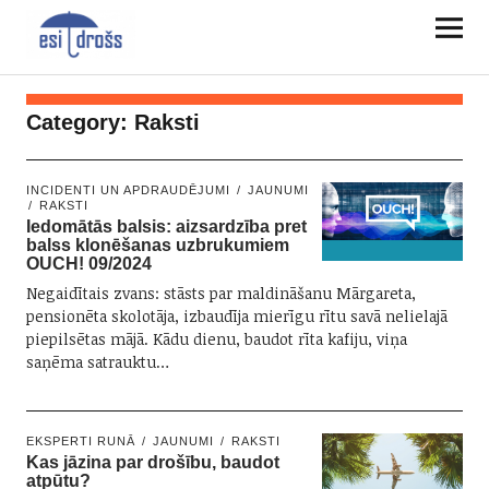
Category:
Raksti
INCIDENTI UN APDRAUDĒJUMI
JAUNUMI
RAKSTI
Iedomātās balsis: aizsardzība pret
balss klonēšanas uzbrukumiem
OUCH! 09/2024
Negaidītais zvans: stāsts par maldināšanu Mārgareta,
pensionēta skolotāja, izbaudīja mierīgu rītu savā nelielajā
piepilsētas mājā. Kādu dienu, baudot rīta kafiju, viņa
saņēma satrauktu…
EKSPERTI RUNĀ
JAUNUMI
RAKSTI
Kas jāzina par drošību, baudot
atpūtu?