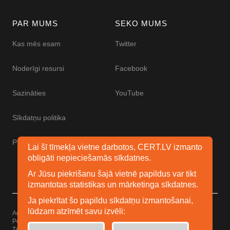
PAR MUMS
SEKO MUMS
Kas mēs esam
Twitter
Noderīgi resursi
Facebook
Sazināties
YouTube
Sīkdatņu politika
Piekļūstamības paziņojums
Lai šī tīmekļa vietne darbotos, CERT.LV izmanto
obligāti nepieciešamās sīkdatnes.
Ar Jūsu piekrišanu šajā vietnē papildus var tikt
izmantotas statistikas un mārketinga sīkdatnes.
Ja piekrītat šo papildu sīkdatņu izmantošanai,
lūdzam atzīmēt savu izvēli:
Autortiesības © 2026 Esidrošs
Powered by
WordPress
Tēma: Uku no
Elmastudio