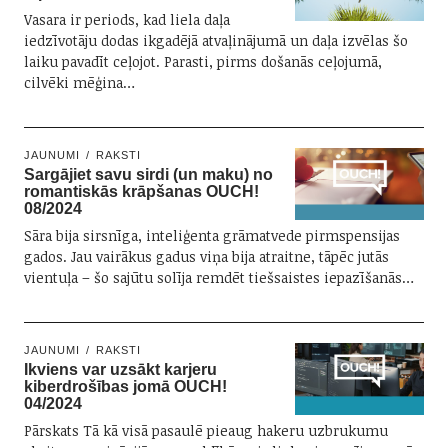
Vasara ir periods, kad liela daļa
iedzīvotāju dodas ikgadējā atvaļinājumā un daļa izvēlas šo
laiku pavadīt ceļojot. Parasti, pirms došanās ceļojumā,
cilvēki mēģina…
JAUNUMI
RAKSTI
Sargājiet savu sirdi (un maku) no
romantiskās krāpšanas OUCH!
08/2024
Sāra bija sirsnīga, inteliģenta grāmatvede pirmspensijas
gados. Jau vairākus gadus viņa bija atraitne, tāpēc jutās
vientuļa – šo sajūtu solīja remdēt tiešsaistes iepazīšanās…
JAUNUMI
RAKSTI
Ikviens var uzsākt karjeru
kiberdrošības jomā OUCH!
04/2024
Pārskats Tā kā visā pasaulē pieaug hakeru uzbrukumu