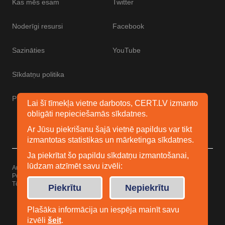
Kas mēs esam
Twitter
Noderīgi resursi
Facebook
Sazināties
YouTube
Sīkdatņu politika
Piekļūstamības paziņojums
Lai šī tīmekļa vietne darbotos, CERT.LV izmanto
obligāti nepieciešamās sīkdatnes.
Ar Jūsu piekrišanu šajā vietnē papildus var tikt
izmantotas statistikas un mārketinga sīkdatnes.
Ja piekrītat šo papildu sīkdatņu izmantošanai,
lūdzam atzīmēt savu izvēli:
Autortiesības © 2026 Esidrošs
Powered by
WordPress
Tēma: Uku no
Elmastudio
Piekrītu
Nepiekrītu
Plašāka informācija un iespēja mainīt savu
izvēli
šeit
.