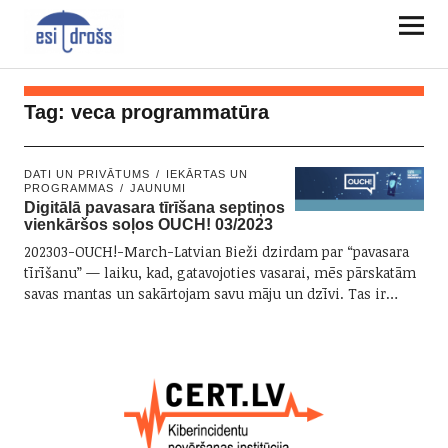
Tag:
veca programmatūra
DATI UN PRIVĀTUMS
IEKĀRTAS UN
PROGRAMMAS
JAUNUMI
Digitālā pavasara tīrīšana septiņos
vienkāršos soļos OUCH! 03/2023
202303-OUCH!-March-Latvian Bieži dzirdam par “pavasara
tīrīšanu” — laiku, kad, gatavojoties vasarai, mēs pārskatām
savas mantas un sakārtojam savu māju un dzīvi. Tas ir…