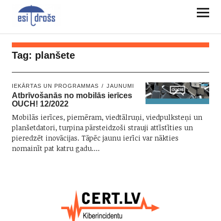
Tag:
planšete
IEKĀRTAS UN PROGRAMMAS
JAUNUMI
Atbrīvošanās no mobilās ierīces
OUCH! 12/2022
Mobilās ierīces, piemēram, viedtālruņi, viedpulksteņi un
planšetdatori, turpina pārsteidzoši strauji attīstīties un
pieredzēt inovācijas. Tāpēc jaunu ierīci var nākties
nomainīt pat katru gadu.…