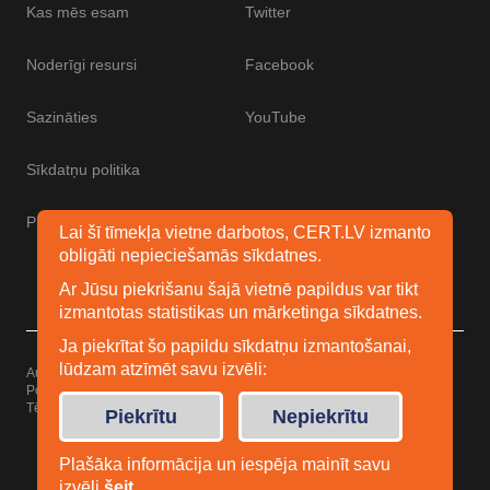
Kas mēs esam
Twitter
Noderīgi resursi
Facebook
Sazināties
YouTube
Sīkdatņu politika
Piekļūstamības paziņojums
Lai šī tīmekļa vietne darbotos, CERT.LV izmanto
obligāti nepieciešamās sīkdatnes.
Ar Jūsu piekrišanu šajā vietnē papildus var tikt
izmantotas statistikas un mārketinga sīkdatnes.
Ja piekrītat šo papildu sīkdatņu izmantošanai,
lūdzam atzīmēt savu izvēli:
Autortiesības © 2026 Esidrošs
Powered by
WordPress
Tēma: Uku no
Elmastudio
Piekrītu
Nepiekrītu
Plašāka informācija un iespēja mainīt savu
izvēli
šeit
.