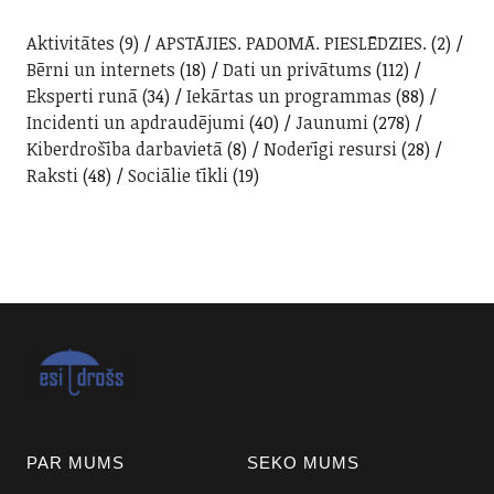
Aktivitātes
(9)
APSTĀJIES. PADOMĀ. PIESLĒDZIES.
(2)
Bērni un internets
(18)
Dati un privātums
(112)
Eksperti runā
(34)
Iekārtas un programmas
(88)
Incidenti un apdraudējumi
(40)
Jaunumi
(278)
Kiberdrošība darbavietā
(8)
Noderīgi resursi
(28)
Raksti
(48)
Sociālie tīkli
(19)
PAR MUMS
SEKO MUMS