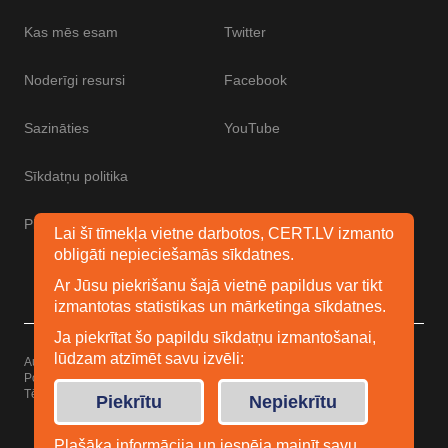
Kas mēs esam
Twitter
Noderīgi resursi
Facebook
Sazināties
YouTube
Sīkdatņu politika
Piekļūstamības paziņojums
Lai šī tīmekļa vietne darbotos, CERT.LV izmanto
obligāti nepieciešamās sīkdatnes.
Ar Jūsu piekrišanu šajā vietnē papildus var tikt
izmantotas statistikas un mārketinga sīkdatnes.
Ja piekrītat šo papildu sīkdatņu izmantošanai,
lūdzam atzīmēt savu izvēli:
Autortiesības © 2026 Esidrošs
Powered by
WordPress
Tēma: Uku no
Elmastudio
Piekrītu
Nepiekrītu
Plašāka informācija un iespēja mainīt savu