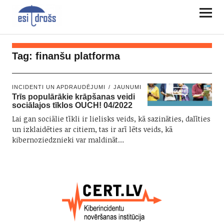
Tag:
finanšu platforma
INCIDENTI UN APDRAUDĒJUMI
JAUNUMI
Trīs populārākie krāpšanas veidi
sociālajos tīklos OUCH! 04/2022
Lai gan sociālie tīkli ir lielisks veids, kā sazināties, dalīties
un izklaidēties ar citiem, tas ir arī lēts veids, kā
kibernoziedznieki var maldināt…