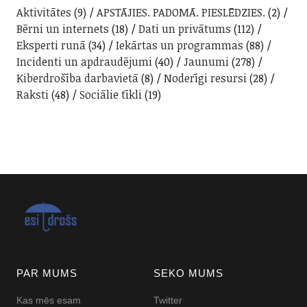
Aktivitātes
(9)
APSTĀJIES. PADOMĀ. PIESLĒDZIES.
(2)
Bērni un internets
(18)
Dati un privātums
(112)
Eksperti runā
(34)
Iekārtas un programmas
(88)
Incidenti un apdraudējumi
(40)
Jaunumi
(278)
Kiberdrošība darbavietā
(8)
Noderīgi resursi
(28)
Raksti
(48)
Sociālie tīkli
(19)
PAR MUMS
SEKO MUMS
Kas mēs esam
Twitter