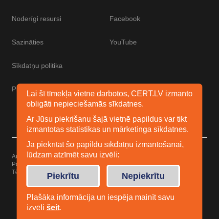
Noderīgi resursi
Facebook
Sazināties
YouTube
Sīkdatņu politika
Piekļūstamības paziņojums
Lai šī tīmekļa vietne darbotos, CERT.LV izmanto
obligāti nepieciešamās sīkdatnes.
Ar Jūsu piekrišanu šajā vietnē papildus var tikt
izmantotas statistikas un mārketinga sīkdatnes.
Ja piekrītat šo papildu sīkdatņu izmantošanai,
lūdzam atzīmēt savu izvēli:
Autortiesības © 2026 Esidrošs
Powered by
WordPress
Tēma: Uku no
Elmastudio
Piekrītu
Nepiekrītu
Plašāka informācija un iespēja mainīt savu
izvēli
šeit
.