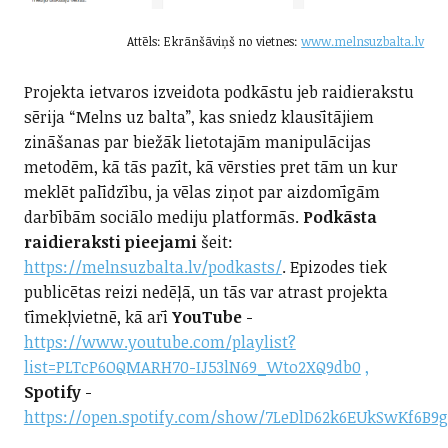
Attēls: Ekrānšāviņš no vietnes:
www.melnsuzbalta.lv
Projekta ietvaros izveidota podkāstu jeb raidierakstu
sērija “Melns uz balta”, kas sniedz klausītājiem
zināšanas par biežāk lietotajām manipulācijas
metodēm, kā tās pazīt, kā vērsties pret tām un kur
meklēt palīdzību, ja vēlas ziņot par aizdomīgām
darbībām sociālo mediju platformās.
Podkāsta
raidieraksti pieejami
šeit:
https://melnsuzbalta.lv/podkasts/
. Epizodes tiek
publicētas reizi nedēļā, un tās var atrast projekta
tīmekļvietnē, kā arī
YouTube
-
https://www.youtube.com/playlist?
list=PLTcP6OQMARH70-IJ53lN69_Wto2XQ9db0
,
Spotify
-
https://open.spotify.com/show/7LeDlD62k6EUkSwKf6B9g