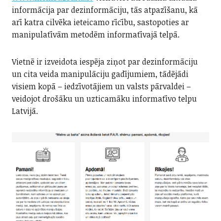
informācija par dezinformāciju, tās atpazīšanu, kā
arī katra cilvēka ieteicamo rīcību, sastopoties ar
manipulatīvām metodēm informatīvajā telpā.
Vietnē ir izveidota iespēja ziņot par dezinformāciju
un cita veida manipulāciju gadījumiem, tādējādi
visiem kopā – iedzīvotājiem un valsts pārvaldei –
veidojot drošāku un uzticamāku informatīvo telpu
Latvijā.