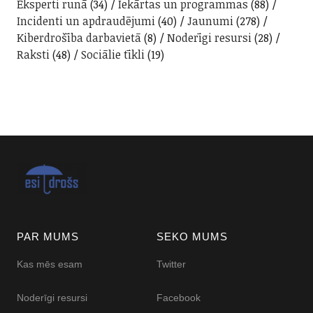
Eksperti runā
(34)
Iekārtas un programmas
(88)
Incidenti un apdraudējumi
(40)
Jaunumi
(278)
Kiberdrošība darbavietā
(8)
Noderīgi resursi
(28)
Raksti
(48)
Sociālie tīkli
(19)
PAR MUMS
SEKO MUMS
Kas mēs esam
Twitter
Noderīgi resursi
Facebook