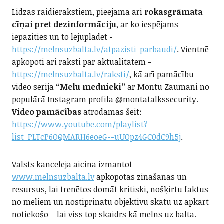
Līdzās raidierakstiem, pieejama arī
rokasgrāmata
cīņai pret dezinformāciju
, ar ko iespējams
iepazīties un to lejuplādēt -
https://melnsuzbalta.lv/atpazisti-parbaudi/
. Vientnē
apkopoti arī raksti par aktualitātēm -
https://melnsuzbalta.lv/raksti/
, kā arī pamācību
video sērija
“Melu mednieki”
ar Montu Zaumani no
populārā Instagram profila @montatalkssecurity.
Video pamācības
atrodamas šeit:
https://www.youtube.com/playlist?
list=PLTcP6OQMARH6eoeG--uUOpz4GC0dC9h5j
.
Valsts kanceleja aicina izmantot
www.melnsuzbalta.lv
apkopotās zināšanas un
resursus, lai trenētos domāt kritiski, nošķirtu faktus
no meliem un nostiprinātu objektīvu skatu uz apkārt
notiekošo – lai viss top skaidrs kā melns uz balta.