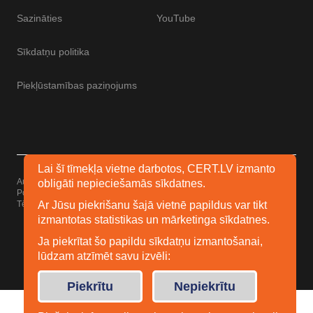
Sazināties
YouTube
Sīkdatņu politika
Piekļūstamības paziņojums
Lai šī tīmekļa vietne darbotos, CERT.LV izmanto
Autortiesības © 2026 Esidrošs
obligāti nepieciešamās sīkdatnes.
Powered by
WordPress
Tēma: Uku no
Elmastudio
Ar Jūsu piekrišanu šajā vietnē papildus var tikt
izmantotas statistikas un mārketinga sīkdatnes.
Ja piekrītat šo papildu sīkdatņu izmantošanai,
lūdzam atzīmēt savu izvēli:
Facebook
Youtube
Twitter
Piekrītu
Nepiekrītu