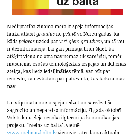
Medijpratība zināmā mērā ir spēja informācijas
laukā atlasīt
graudus
no
pelavām
. Nereti gadās, ka
kāds
pelavas
uzdod par
vērtīgiem graudiem
, un tā jau
ir dezinformācija. Lai gan pirmajā brīdī šķiet, ka
atšķirt vienu no otra nav nemaz tik sarežģīti, tomēr
mūsdienās esošās tehnoloģiskās iespējas un ikdienas
steiga, kas liedz iedziļināties tēmā, var būt par
iemeslu, ka uzskatam par patiesu to, kas tāds nemaz
nav.
Lai stiprinātu mūsu spēju redzēt un saredzēt šo
sagrozīto un nepareizo informāciju, šī gada oktobrī
Valsts kanceleja uzsāka ilgtermiņa komunikācijas
projektu “Melns uz balta”. Vietnē
www.melnsuzbalta.lv
vienuviet atrodama aktuāla