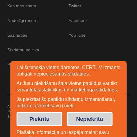
Kas mēs esam
Twitter
Noderīgi resursi
Facebook
Sazināties
YouTube
Sīkdatņu politika
Piekļūstamības paziņojums
Lai šī tīmekļa vietne darbotos, CERT.LV izmanto
obligāti nepieciešamās sīkdatnes.
Ar Jūsu piekrišanu šajā vietnē papildus var tikt
izmantotas statistikas un mārketinga sīkdatnes.
Ja piekrītat šo papildu sīkdatņu izmantošanai,
lūdzam atzīmēt savu izvēli:
Autortiesības © 2026 Esidrošs
Powered by
WordPress
Tēma: Uku no
Elmastudio
Piekrītu
Nepiekrītu
Plašāka informācija un iespēja mainīt savu