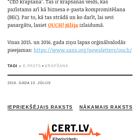
“CEO krāpšana”. Tas ir krāpšanas veids, kas
pazīstams arī kā biznesa e-pasta kompromitēšana
(BEC). Par to, kā tas strādā un ko darīt, lai sevi
pasargātu, lasiet
OUCH! jūlija
izlaidumā.
Visas 2015. un 2016. gada ziņu lapas orģinālvalodās
pieejamas:
https://www.sans.org/newsletters/ouch/
TAGI
E-PASTS
•
KRĀPŠANA
2016. GADA 13. JŪLIJS
IEPRIEKŠĒJAIS RAKSTS
NĀKAMAIS RAKSTS