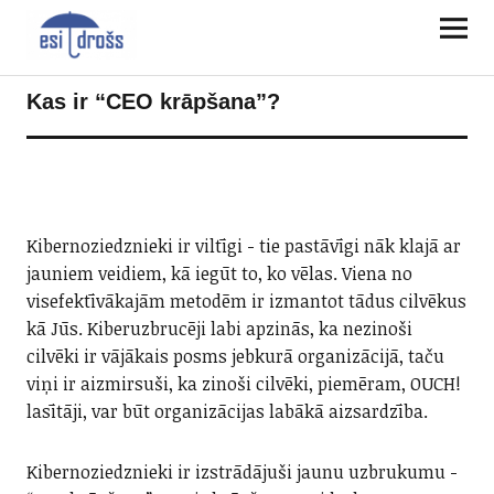
Kas ir “CEO krāpšana”?
Kibernoziedznieki ir viltīgi - tie pastāvīgi nāk klajā ar
jauniem veidiem, kā iegūt to, ko vēlas. Viena no
visefektīvākajām metodēm ir izmantot tādus cilvēkus
kā Jūs. Kiberuzbrucēji labi apzinās, ka nezinoši
cilvēki ir vājākais posms jebkurā organizācijā, taču
viņi ir aizmirsuši, ka zinoši cilvēki, piemēram, OUCH!
lasītāji, var būt organizācijas labākā aizsardzība.
Kibernoziedznieki ir izstrādājuši jaunu uzbrukumu -