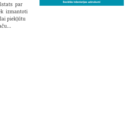
kšstats par
ek izmantoti
lai piekļūtu
Taču…