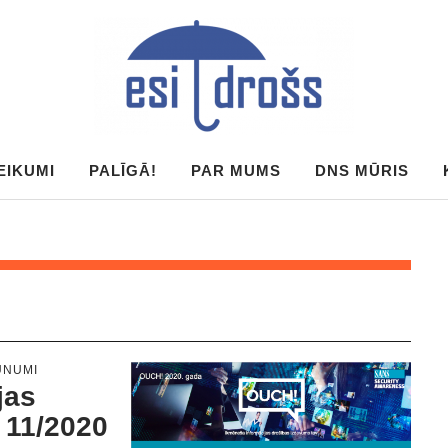
EIKUMI
PALĪGĀ!
PAR MUMS
DNS MŪRIS
UNUMI
jas
 11/2020