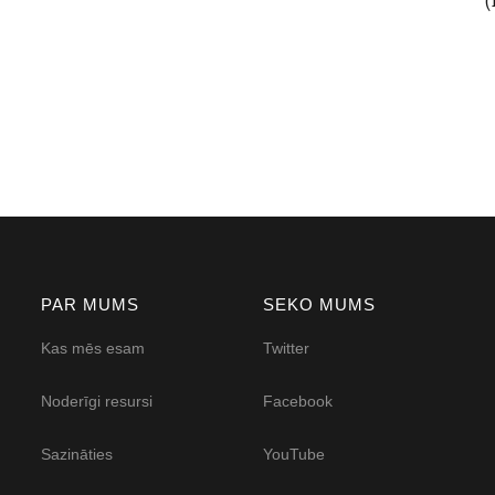
PAR MUMS
SEKO MUMS
Kas mēs esam
Twitter
Noderīgi resursi
Facebook
Sazināties
YouTube