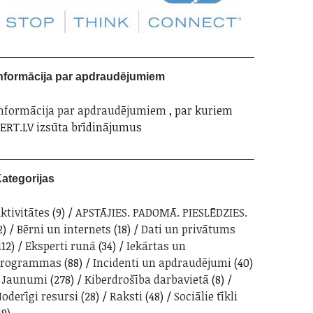
nformācija par apdraudējumiem
nformācija par apdraudējumiem
, par kuriem
ERT.LV izsūta brīdinājumus
ategorijas
ktivitātes
(9)
APSTĀJIES. PADOMĀ. PIESLĒDZIES.
2)
Bērni un internets
(18)
Dati un privātums
112)
Eksperti runā
(34)
Iekārtas un
programmas
(88)
Incidenti un apdraudējumi
(40)
Jaunumi
(278)
Kiberdrošība darbavietā
(8)
oderīgi resursi
(28)
Raksti
(48)
Sociālie tīkli
19)