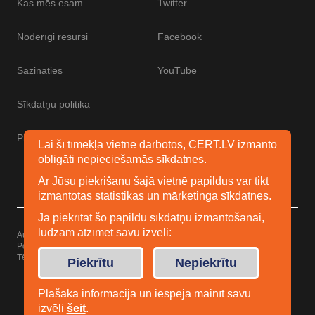
Kas mēs esam
Twitter
Noderīgi resursi
Facebook
Sazināties
YouTube
Sīkdatņu politika
Piekļūstamības paziņojums
Lai šī tīmekļa vietne darbotos, CERT.LV izmanto
obligāti nepieciešamās sīkdatnes.
Ar Jūsu piekrišanu šajā vietnē papildus var tikt
izmantotas statistikas un mārketinga sīkdatnes.
Ja piekrītat šo papildu sīkdatņu izmantošanai,
lūdzam atzīmēt savu izvēli:
Autortiesības © 2026 Esidrošs
Powered by
WordPress
Tēma: Uku no
Elmastudio
Piekrītu
Nepiekrītu
Plašāka informācija un iespēja mainīt savu
izvēli
šeit
.