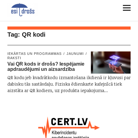
Tag:
QR kodi
IEKĀRTAS UN PROGRAMMAS
JAUNUMI
RAKSTI
Vai QR kods ir drošs? Iespējamie
apdraudējumi un aizsardzība
QR kodu jeb kvadrātkodu izmantošana ikdienā ir kļuvusi par
dabisku tās sastāvdaļu. Fiziska ēdienkarte kafejnīcā tiek
aizstāta ar QR kodiem, uz produkta iepakojuma…