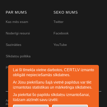
PAR MUMS
SEKO MUMS
Kas mēs esam
Twitter
Noderīgi resursi
Facebook
Sazināties
YouTube
Sīkdatņu politika
Piekļūstamības paziņojums
Lai šī tīmekļa vietne darbotos, CERT.LV izmanto
obligāti nepieciešamās sīkdatnes.
Ar Jūsu piekrišanu šajā vietnē papildus var tikt
izmantotas statistikas un mārketinga sīkdatnes.
Ja piekrītat šo papildu sīkdatņu izmantošanai,
lūdzam atzīmēt savu izvēli:
Autortiesības © 2026 Esidrošs
Powered by
WordPress