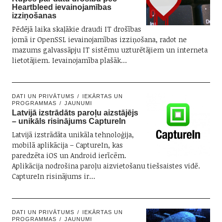
Heartbleed ievainojamības
izziņošanas
Pēdējā laika skaļākie draudi IT drošības
jomā ir OpenSSL ievainojamības izziņošana, radot ne
mazums galvassāpju IT sistēmu uzturētājiem un interneta
lietotājiem. Ievainojamība plašāk…
DATI UN PRIVĀTUMS
IEKĀRTAS UN
PROGRAMMAS
JAUNUMI
Latvijā izstrādāts paroļu aizstājējs
– unikāls risinājums CaptureIn
Latvijā izstrādāta unikāla tehnoloģija,
mobilā aplikācija – CaptureIn, kas
paredzēta iOS un Android ierīcēm.
Aplikācija nodrošina paroļu aizvietošanu tiešsaistes vidē.
CaptureIn risinājums ir…
DATI UN PRIVĀTUMS
IEKĀRTAS UN
PROGRAMMAS
JAUNUMI