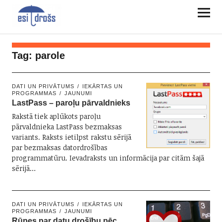
Tag:
parole
DATI UN PRIVĀTUMS
IEKĀRTAS UN
PROGRAMMAS
JAUNUMI
LastPass – paroļu pārvaldnieks
Rakstā tiek aplūkots paroļu
pārvaldnieka LastPass bezmaksas
variants. Raksts ietilpst rakstu sērijā
par bezmaksas datordrošības
programmatūru. Ievadraksts un informācija par citām šajā
sērijā…
DATI UN PRIVĀTUMS
IEKĀRTAS UN
PROGRAMMAS
JAUNUMI
Rūpes par datu drošību pēc