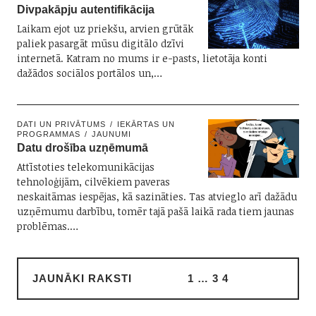
Divpakāpju autentifikācija
Laikam ejot uz priekšu, arvien grūtāk
paliek pasargāt mūsu digitālo dzīvi
internetā. Katram no mums ir e-pasts, lietotāja konti
dažādos sociālos portālos un,…
DATI UN PRIVĀTUMS
IEKĀRTAS UN
PROGRAMMAS
JAUNUMI
Datu drošība uzņēmumā
Attīstoties telekomunikācijas
tehnoloģijām, cilvēkiem paveras
neskaitāmas iespējas, kā sazināties. Tas atvieglo arī dažādu
uzņēmumu darbību, tomēr tajā pašā laikā rada tiem jaunas
problēmas.…
JAUNĀKI RAKSTI
1
…
3
4