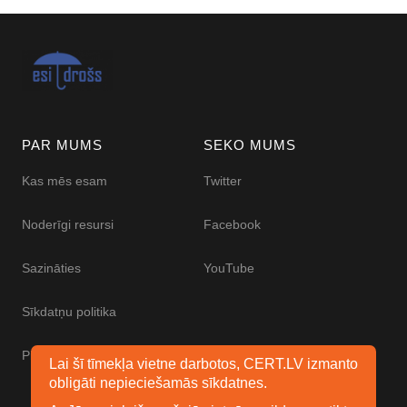
PAR MUMS
SEKO MUMS
Kas mēs esam
Twitter
Noderīgi resursi
Facebook
Sazināties
YouTube
Sīkdatņu politika
Piekļūstamības paziņojums
Lai šī tīmekļa vietne darbotos, CERT.LV izmanto
obligāti nepieciešamās sīkdatnes.