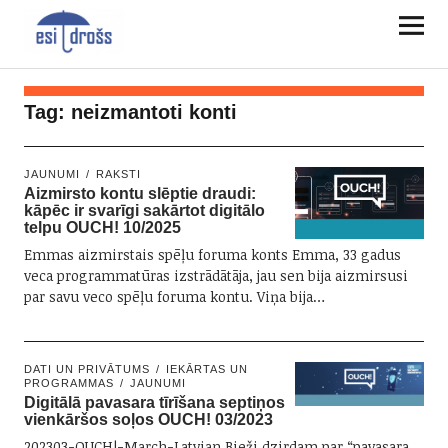
Tag:
neizmantoti konti
JAUNUMI
RAKSTI
Aizmirsto kontu slēptie draudi:
kāpēc ir svarīgi sakārtot digitālo
telpu OUCH! 10/2025
Emmas aizmirstais spēļu foruma konts Emma, 33 gadus
veca programmatūras izstrādātāja, jau sen bija aizmirsusi
par savu veco spēļu foruma kontu. Viņa bija…
DATI UN PRIVĀTUMS
IEKĀRTAS UN
PROGRAMMAS
JAUNUMI
Digitālā pavasara tīrīšana septiņos
vienkāršos soļos OUCH! 03/2023
202303-OUCH!-March-Latvian Bieži dzirdam par “pavasara