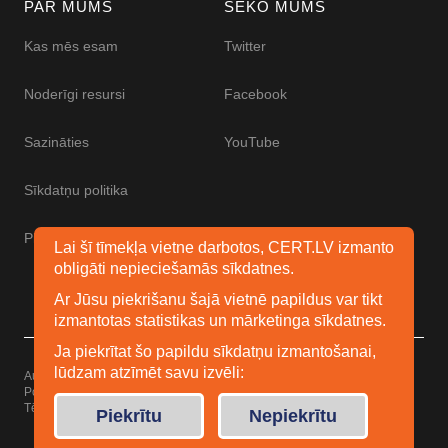
PAR MUMS
SEKO MUMS
Kas mēs esam
Twitter
Noderīgi resursi
Facebook
Sazināties
YouTube
Sīkdatņu politika
Piekļūstamības paziņojums
Lai šī tīmekļa vietne darbotos, CERT.LV izmanto
obligāti nepieciešamās sīkdatnes.
Ar Jūsu piekrišanu šajā vietnē papildus var tikt
izmantotas statistikas un mārketinga sīkdatnes.
Ja piekrītat šo papildu sīkdatņu izmantošanai,
lūdzam atzīmēt savu izvēli:
Autortiesības © 2026 Esidrošs
Powered by
WordPress
Tēma: Uku no
Elmastudio
Piekrītu
Nepiekrītu