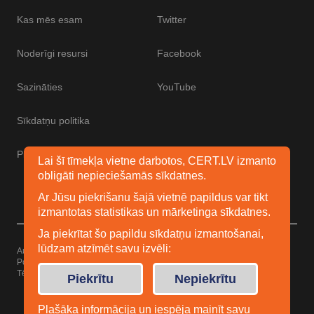
Kas mēs esam
Twitter
Noderīgi resursi
Facebook
Sazināties
YouTube
Sīkdatņu politika
Piekļūstamības paziņojums
Lai šī tīmekļa vietne darbotos, CERT.LV izmanto
obligāti nepieciešamās sīkdatnes.
Ar Jūsu piekrišanu šajā vietnē papildus var tikt
izmantotas statistikas un mārketinga sīkdatnes.
Ja piekrītat šo papildu sīkdatņu izmantošanai,
lūdzam atzīmēt savu izvēli:
Autortiesības © 2026 Esidrošs
Powered by
WordPress
Tēma: Uku no
Elmastudio
Piekrītu
Nepiekrītu
Plašāka informācija un iespēja mainīt savu