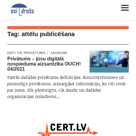
Tag:
attēlu publicēšana
DATI UN PRIVĀTUMS
JAUNUMI
Privātums – jūsu digitālā
nospieduma aizsardzība OUCH!
04/2021
Pastāv dažādas privātuma definīcijas. Koncentrēsimies uz
personīgo privātumu, aizsargājot informāciju, ko citi ievāc
par jums. Jūs pārsteigtu, cik daudz un dažādas
organizācijas mūsdienu…