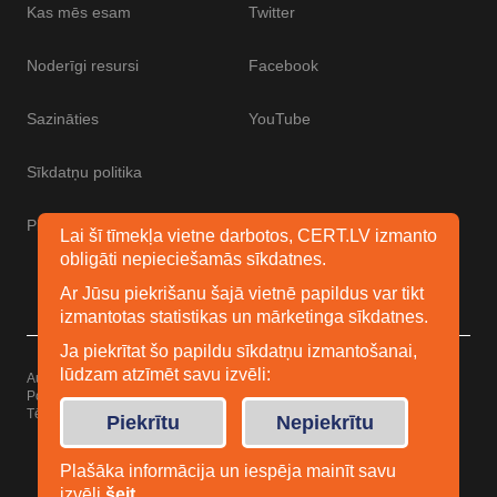
Kas mēs esam
Twitter
Noderīgi resursi
Facebook
Sazināties
YouTube
Sīkdatņu politika
Piekļūstamības paziņojums
Lai šī tīmekļa vietne darbotos, CERT.LV izmanto
obligāti nepieciešamās sīkdatnes.
Ar Jūsu piekrišanu šajā vietnē papildus var tikt
izmantotas statistikas un mārketinga sīkdatnes.
Ja piekrītat šo papildu sīkdatņu izmantošanai,
lūdzam atzīmēt savu izvēli:
Autortiesības © 2026 Esidrošs
Powered by
WordPress
Tēma: Uku no
Elmastudio
Piekrītu
Nepiekrītu
Plašāka informācija un iespēja mainīt savu
izvēli
šeit
.