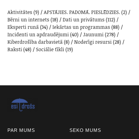
Aktivitātes
(9)
APSTĀJIES. PADOMĀ. PIESLĒDZIES.
(2)
Bērni un internets
(18)
Dati un privātums
(112)
Eksperti runā
(34)
Iekārtas un programmas
(88)
Incidenti un apdraudējumi
(40)
Jaunumi
(278)
Kiberdrošība darbavietā
(8)
Noderīgi resursi
(28)
Raksti
(48)
Sociālie tīkli
(19)
PAR MUMS
SEKO MUMS