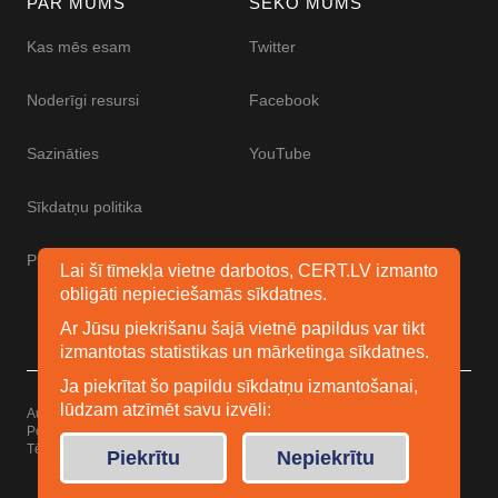
PAR MUMS
SEKO MUMS
Kas mēs esam
Twitter
Noderīgi resursi
Facebook
Sazināties
YouTube
Sīkdatņu politika
Piekļūstamības paziņojums
Lai šī tīmekļa vietne darbotos, CERT.LV izmanto
obligāti nepieciešamās sīkdatnes.
Ar Jūsu piekrišanu šajā vietnē papildus var tikt
izmantotas statistikas un mārketinga sīkdatnes.
Ja piekrītat šo papildu sīkdatņu izmantošanai,
lūdzam atzīmēt savu izvēli:
Autortiesības © 2026 Esidrošs
Powered by
WordPress
Tēma: Uku no
Elmastudio
Piekrītu
Nepiekrītu