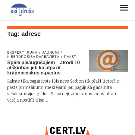
Tag:
adrese
EKSPERTI RUNĀ
JAUNUMI
KIBERDROŠĪBA DARBAVIETĀ
RAKSTI
Spēle pieaugušajiem – atrodi 10
atšķirības jeb kā atpazīt
krāpnieciskus e-pastus
Raksts tika sagatavots iBizness Šodien tik plaši lietotā e-
pasta pirmsākumi meklējami jau pagājušā gadsimta
sešdesmitajos gados. Sākotnēji ziņojumus viens otram
varēja nosūtīt tikai…