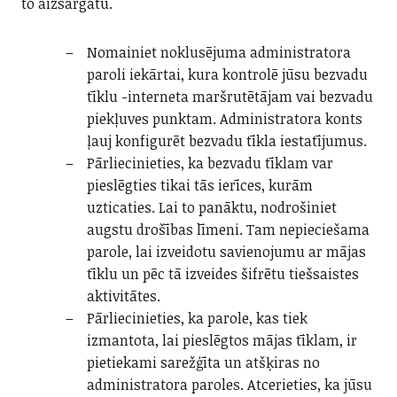
to aizsargātu.
Nomainiet noklusējuma administratora
paroli iekārtai, kura kontrolē jūsu bezvadu
tīklu -interneta maršrutētājam vai bezvadu
piekļuves punktam. Administratora konts
ļauj konfigurēt bezvadu tīkla iestatījumus.
Pārliecinieties, ka bezvadu tīklam var
pieslēgties tikai tās ierīces, kurām
uzticaties. Lai to panāktu, nodrošiniet
augstu drošības līmeni. Tam nepieciešama
parole, lai izveidotu savienojumu ar mājas
tīklu un pēc tā izveides šifrētu tiešsaistes
aktivitātes.
Pārliecinieties, ka parole, kas tiek
izmantota, lai pieslēgtos mājas tīklam, ir
pietiekami sarežģīta un atšķiras no
administratora paroles. Atcerieties, ka jūsu