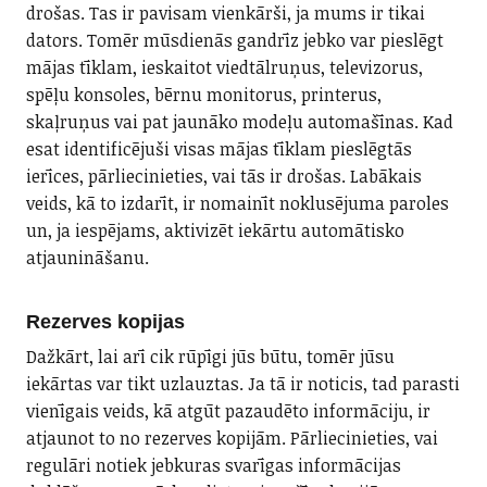
drošas. Tas ir pavisam vienkārši, ja mums ir tikai
dators. Tomēr mūsdienās gandrīz jebko var pieslēgt
mājas tīklam, ieskaitot viedtālruņus, televizorus,
spēļu konsoles, bērnu monitorus, printerus,
skaļruņus vai pat jaunāko modeļu automašīnas. Kad
esat identificējuši visas mājas tīklam pieslēgtās
ierīces, pārliecinieties, vai tās ir drošas. Labākais
veids, kā to izdarīt, ir nomainīt noklusējuma paroles
un, ja iespējams, aktivizēt iekārtu automātisko
atjaunināšanu.
Rezerves kopijas
Dažkārt, lai arī cik rūpīgi jūs būtu, tomēr jūsu
iekārtas var tikt uzlauztas. Ja tā ir noticis, tad parasti
vienīgais veids, kā atgūt pazaudēto informāciju, ir
atjaunot to no rezerves kopijām. Pārliecinieties, vai
regulāri notiek jebkuras svarīgas informācijas