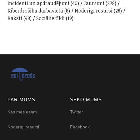
Incidenti un apdraudējumi
(40)
Jaunumi
(278)
Kiberdrošība darbavietā
(8)
Noderīgi resursi
(28)
Raksti
(48)
Sociālie tīkli
(19)
PAR MUMS
SEKO MUMS
Kas mēs esam
Twitter
Noderīgi resursi
Facebook