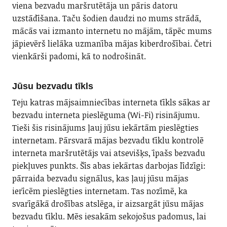
viena bezvadu maršrutētāja un pāris datoru
uzstādīšana. Taču šodien daudzi no mums strādā,
mācās vai izmanto internetu no mājām, tāpēc mums
jāpievērš lielāka uzmanība mājas kiberdrošībai. Četri
vienkārši padomi, kā to nodrošināt.
Jūsu bezvadu tīkls
Teju katras mājsaimniecības interneta tīkls sākas ar
bezvadu interneta pieslēguma (Wi-Fi) risinājumu.
Tieši šis risinājums ļauj jūsu iekārtām pieslēgties
internetam. Pārsvarā mājas bezvadu tīklu kontrolē
interneta maršrutētājs vai atsevišķs, īpašs bezvadu
piekļuves punkts. Šīs abas iekārtas darbojas līdzīgi:
pārraida bezvadu signālus, kas ļauj jūsu mājas
ierīcēm pieslēgties internetam. Tas nozīmē, ka
svarīgākā drošības atslēga, ir aizsargāt jūsu mājas
bezvadu tīklu. Mēs iesakām sekojošus padomus, lai