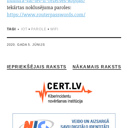
numura-vai-tev-ir-rezerves-kopijas/
Iekārtas noklusējuma paroles:
https://www.routerpasswords.com/
TAGI
IOT
•
PAROLE
•
WIFI
2020. GADA 5. JŪNIJS
IEPRIEKŠĒJAIS RAKSTS
NĀKAMAIS RAKSTS