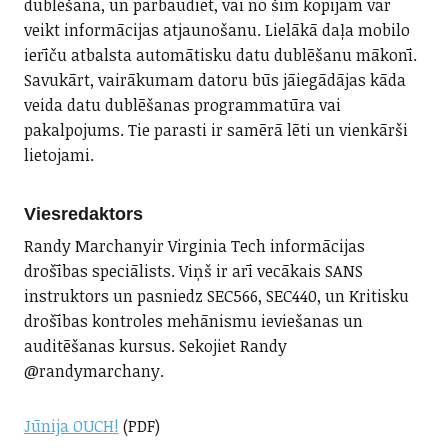
dublēšana, un pārbaudiet, vai no šīm kopijām var
veikt informācijas atjaunošanu. Lielākā daļa mobilo
ierīču atbalsta automātisku datu dublēšanu mākonī.
Savukārt, vairākumam datoru būs jāiegādājas kāda
veida datu dublēšanas programmatūra vai
pakalpojums. Tie parasti ir samērā lēti un vienkārši
lietojami.
Viesredaktors
Randy Marchanyir Virginia Tech informācijas
drošības speciālists. Viņš ir arī vecākais SANS
instruktors un pasniedz SEC566, SEC440, un Kritisku
drošības kontroles mehānismu ieviešanas un
auditēšanas kursus. Sekojiet Randy
@randymarchany.
Jūnija OUCH!
(PDF)