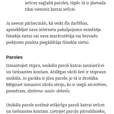
ierīces saglabā paroles, tāpēc tā ir jāievada
tikai vienreiz katrai ierīcei.
Ja neesat pārliecināti, kā veikt šīs darbības,
apmeklējiet sava interneta pakalpojumu sniedzēja
tīmekļa vietni vai sava maršrutētāja vai bezvadu
piekļuves punkta piegādātāja tīmekļa vietni.
Paroles
Izmantojiet stipru, unikālu paroli katrai savaiierīcei
un tiešsaistes kontam. Atslēgas vārdi šeit ir stipraun
unikāla. Jo garāka ir jūsu parole, jo tā ir drošāka.
Mēģiniet izmantot vārdu sēriju, ko ir viegli atcerēties,
piemēram,
dzeltena-saule-debesīs
.
Unikāla parole nozīmē atšķirīgu paroli katrai ierīcei
un tiešsaistes kontam. Lietojiet paroļu pārvaldnieku,