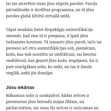
lai tas atcerētos visas jūsu stiprās paroles. Paroļu
pārvaldnieks ir drošības programma, un tā jūsu
paroles glabā šifrētā virtuālā seifā.
Tāpat iesakām lietot divpakāpju autentifikāciju
vienmēr, kad vien tā ir pieejama, it īpaši jūsu
tiešsaistes kontiem. Tā izmanto jūsu paroli, taču tai
pievieno arī otru autentifikācijas soli, piemēram,
kodu, kas tiek nosūtīts uz viedtālruni, vai lietotni
viedtālrunī, kas ģenerē jūsu kodu. Iespējams, šis ir
pats svarīgākais solis, ko veikt, un tas ir daudz
vieglāk, nekā jūs domājat.
Jūsu iekārtas
Nākamais solis ir noskaidrot, kādas ierīces ir
pievienotas jūsu bezvadu mājas tīklam, un
pārliecināties, vai visas šīs ierīces ir uzticamas un