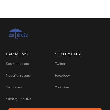
PAR MUMS
SEKO MUMS
Kas mēs esam
Twitter
Noderīgi resursi
Facebook
Sazināties
YouTube
Sīkdatņu politika