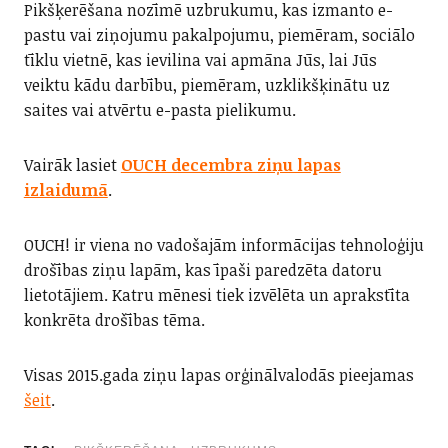
Pikšķerēšana nozīmē uzbrukumu, kas izmanto e-
pastu vai ziņojumu pakalpojumu, piemēram, sociālo
tīklu vietnē, kas ievilina vai apmāna Jūs, lai Jūs
veiktu kādu darbību, piemēram, uzklikšķinātu uz
saites vai atvērtu e-pasta pielikumu.
Vairāk lasiet
OUCH decembra ziņu lapas
izlaidumā
.
OUCH! ir viena no vadošajām informācijas tehnoloģiju
drošības ziņu lapām, kas īpaši paredzēta datoru
lietotājiem. Katru mēnesi tiek izvēlēta un aprakstīta
konkrēta drošības tēma.
Visas 2015.gada ziņu lapas orģinālvalodās pieejamas
šeit
.