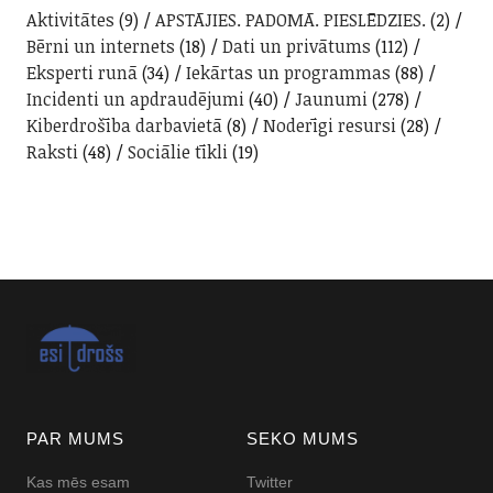
Aktivitātes
(9)
APSTĀJIES. PADOMĀ. PIESLĒDZIES.
(2)
Bērni un internets
(18)
Dati un privātums
(112)
Eksperti runā
(34)
Iekārtas un programmas
(88)
Incidenti un apdraudējumi
(40)
Jaunumi
(278)
Kiberdrošība darbavietā
(8)
Noderīgi resursi
(28)
Raksti
(48)
Sociālie tīkli
(19)
PAR MUMS
SEKO MUMS
Kas mēs esam
Twitter