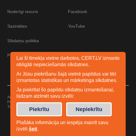
Noderīgi resursi
Facebook
Sazināties
YouTube
Sīkdatņu politika
Piekļūstamības paziņojums
Lai šī tīmekļa vietne darbotos, CERT.LV izmanto
obligāti nepieciešamās sīkdatnes.
Ar Jūsu piekrišanu šajā vietnē papildus var tikt
izmantotas statistikas un mārketinga sīkdatnes.
Ja piekrītat šo papildu sīkdatņu izmantošanai,
lūdzam atzīmēt savu izvēli:
Autortiesības © 2026 Esidrošs
Powered by
WordPress
Tēma: Uku no
Elmastudio
Piekrītu
Nepiekrītu
Plašāka informācija un iespēja mainīt savu
izvēli
šeit
.