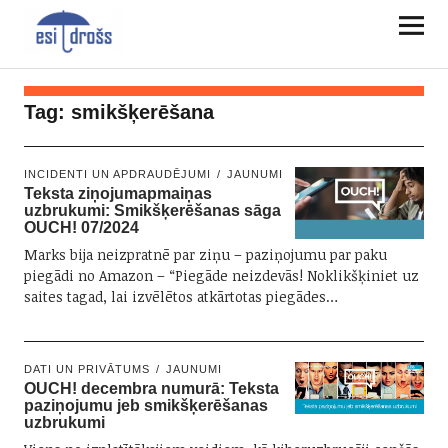
Tag:
smikšķerēšana
INCIDENTI UN APDRAUDĒJUMI
JAUNUMI
Teksta ziņojumapmaiņas
uzbrukumi: Smikšķerēšanas sāga
OUCH! 07/2024
Marks bija neizpratnē par ziņu – paziņojumu par paku
piegādi no Amazon – “Piegāde neizdevās! Noklikšķiniet uz
saites tagad, lai izvēlētos atkārtotas piegādes…
DATI UN PRIVĀTUMS
JAUNUMI
OUCH! decembra numurā: Teksta
paziņojumu jeb smikšķerēšanas
uzbrukumi