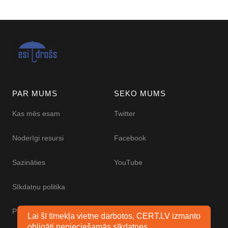
PAR MUMS
SEKO MUMS
Kas mēs esam
Twitter
Noderīgi resursi
Facebook
Sazināties
YouTube
Sīkdatņu politika
Piekļūstamības paziņojums
Lai šī tīmekļa vietne darbotos, CERT.LV izmanto
obligāti nepieciešamās sīkdatnes.