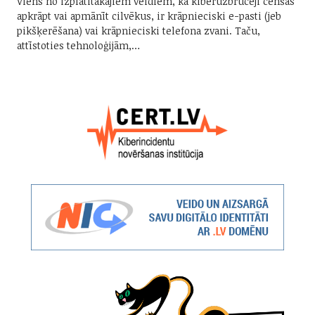
Viens no izplatītākajiem veidiem, kā kiberuzbrucēji cenšās
apkrāpt vai apmānīt cilvēkus, ir krāpnieciski e-pasti (jeb
pikšķerēšana) vai krāpnieciski telefona zvani. Taču,
attīstoties tehnoloģijām,…