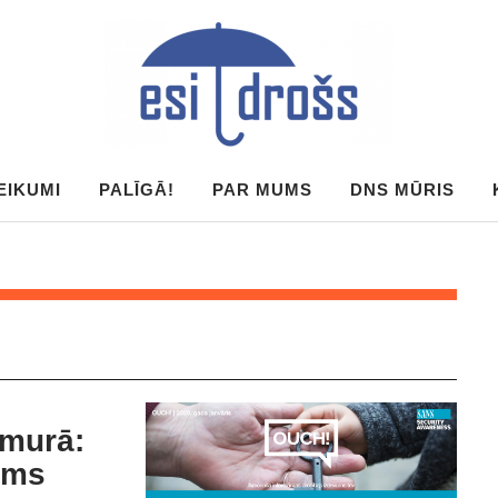
EIKUMI
PALĪGĀ!
PAR MUMS
DNS MŪRIS
umurā:
ums