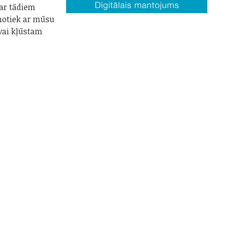
par tādiem
notiek ar mūsu
vai kļūstam