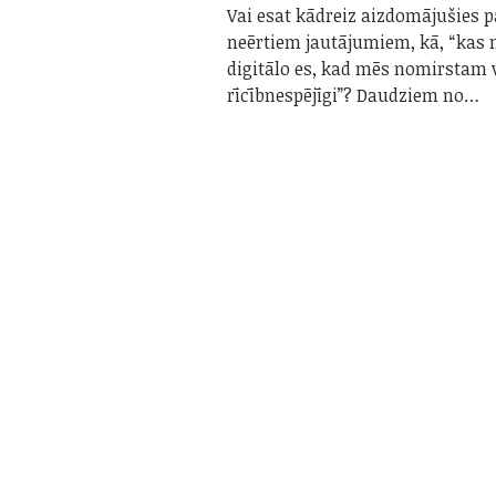
Vai esat kādreiz aizdomājušies 
neērtiem jautājumiem, kā, “kas 
digitālo es, kad mēs nomirstam 
rīcībnespējīgi”? Daudziem no…