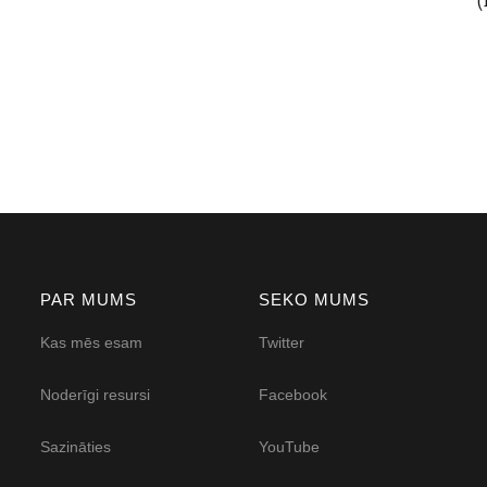
PAR MUMS
SEKO MUMS
Kas mēs esam
Twitter
Noderīgi resursi
Facebook
Sazināties
YouTube