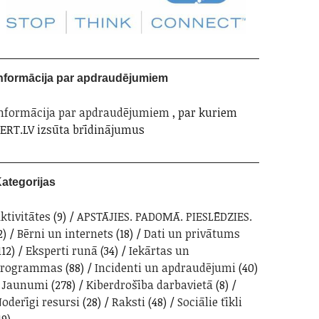
nformācija par apdraudējumiem
nformācija par apdraudējumiem
, par kuriem
ERT.LV izsūta brīdinājumus
ategorijas
ktivitātes
(9)
APSTĀJIES. PADOMĀ. PIESLĒDZIES.
2)
Bērni un internets
(18)
Dati un privātums
112)
Eksperti runā
(34)
Iekārtas un
programmas
(88)
Incidenti un apdraudējumi
(40)
Jaunumi
(278)
Kiberdrošība darbavietā
(8)
oderīgi resursi
(28)
Raksti
(48)
Sociālie tīkli
19)