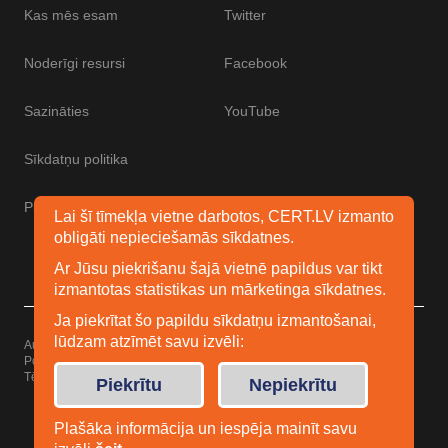
Kas mēs esam
Twitter
Noderīgi resursi
Facebook
Sazināties
YouTube
Sīkdatņu politika
Piekļūstamības paziņojums
Lai šī tīmekļa vietne darbotos, CERT.LV izmanto
obligāti nepieciešamās sīkdatnes.
Ar Jūsu piekrišanu šajā vietnē papildus var tikt
izmantotas statistikas un mārketinga sīkdatnes.
Ja piekrītat šo papildu sīkdatņu izmantošanai,
lūdzam atzīmēt savu izvēli:
Autortiesības © 2026 Esidrošs
Powered by
WordPress
Tēma: Uku no
Elmastudio
Piekrītu
Nepiekrītu
Plašāka informācija un iespēja mainīt savu