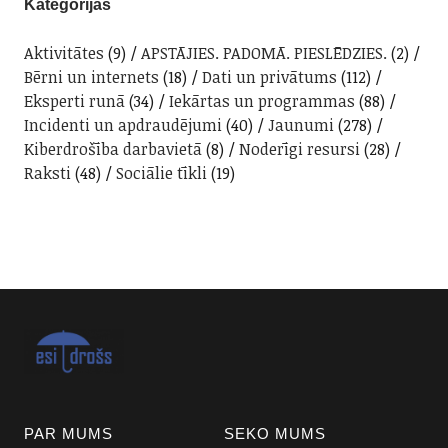
Kategorijas
Aktivitātes
(9)
APSTĀJIES. PADOMĀ. PIESLĒDZIES.
(2)
Bērni un internets
(18)
Dati un privātums
(112)
Eksperti runā
(34)
Iekārtas un programmas
(88)
Incidenti un apdraudējumi
(40)
Jaunumi
(278)
Kiberdrošība darbavietā
(8)
Noderīgi resursi
(28)
Raksti
(48)
Sociālie tīkli
(19)
PAR MUMS
SEKO MUMS