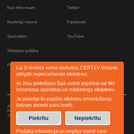
Kas mēs esam
Twitter
Noderīgi resursi
Facebook
Sazināties
YouTube
Sīkdatņu politika
Piekļūstamības paziņojums
Lai šī tīmekļa vietne darbotos, CERT.LV izmanto
obligāti nepieciešamās sīkdatnes.
Ar Jūsu piekrišanu šajā vietnē papildus var tikt
izmantotas statistikas un mārketinga sīkdatnes.
Ja piekrītat šo papildu sīkdatņu izmantošanai,
lūdzam atzīmēt savu izvēli:
Autortiesības © 2026 Esidrošs
Powered by
WordPress
Tēma: Uku no
Elmastudio
Piekrītu
Nepiekrītu
Plašāka informācija un iespēja mainīt savu