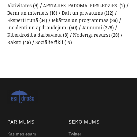
Aktivitātes
(9)
APSTĀJIES. PADOMĀ. PIESLĒDZIES.
(2)
Bērni un internets
(18)
Dati un privātums
(112)
Eksperti runā
(34)
Iekārtas un programmas
(88)
Incidenti un apdraudējumi
(40)
Jaunumi
(278)
Kiberdrošība darbavietā
(8)
Noderīgi resursi
(28)
Raksti
(48)
Sociālie tīkli
(19)
PAR MUMS
SEKO MUMS
Kas mēs esam
Twitter