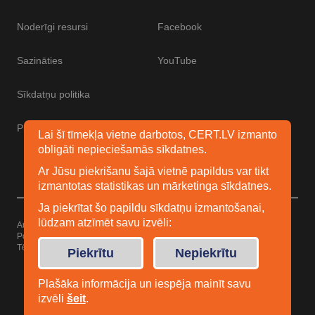
Noderīgi resursi
Facebook
Sazināties
YouTube
Sīkdatņu politika
Piekļūstamības paziņojums
Lai šī tīmekļa vietne darbotos, CERT.LV izmanto
obligāti nepieciešamās sīkdatnes.
Ar Jūsu piekrišanu šajā vietnē papildus var tikt
izmantotas statistikas un mārketinga sīkdatnes.
Ja piekrītat šo papildu sīkdatņu izmantošanai,
lūdzam atzīmēt savu izvēli:
Autortiesības © 2026 Esidrošs
Powered by
WordPress
Tēma: Uku no
Elmastudio
Piekrītu
Nepiekrītu
Plašāka informācija un iespēja mainīt savu
izvēli
šeit
.