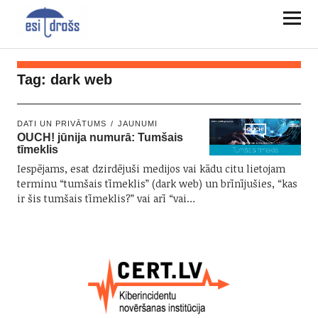
Tag:
dark web
DATI UN PRIVĀTUMS
JAUNUMI
OUCH! jūnija numurā: Tumšais
tīmeklis
Iespējams, esat dzirdējuši medijos vai kādu citu lietojam
terminu “tumšais tīmeklis” (dark web) un brīnījušies, “kas
ir šis tumšais tīmeklis?” vai arī “vai…