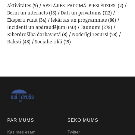
Aktivitātes
(9)
APSTĀJIES. PADOMĀ. PIESLĒDZIES.
(2)
Bērni un internets
(18)
Dati un privātums
(112)
Eksperti runā
(34)
Iekārtas un programmas
(88)
Incidenti un apdraudējumi
(40)
Jaunumi
(278)
Kiberdrošība darbavietā
(8)
Noderīgi resursi
(28)
Raksti
(48)
Sociālie tīkli
(19)
PAR MUMS
SEKO MUMS
Kas mēs esam
Twitter