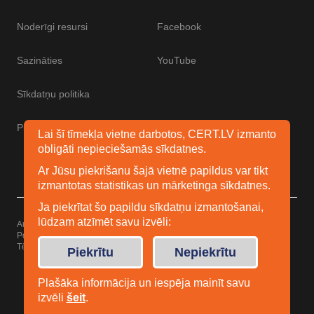
Noderīgi resursi
Facebook
Sazināties
YouTube
Sīkdatņu politika
Piekļūstamības paziņojums
Lai šī tīmekļa vietne darbotos, CERT.LV izmanto
obligāti nepieciešamās sīkdatnes.
Ar Jūsu piekrišanu šajā vietnē papildus var tikt
izmantotas statistikas un mārketinga sīkdatnes.
Ja piekrītat šo papildu sīkdatņu izmantošanai,
lūdzam atzīmēt savu izvēli:
Autortiesības © 2026 Esidrošs
Powered by
WordPress
Tēma: Uku no
Elmastudio
Piekrītu
Nepiekrītu
Plašāka informācija un iespēja mainīt savu
izvēli
šeit
.