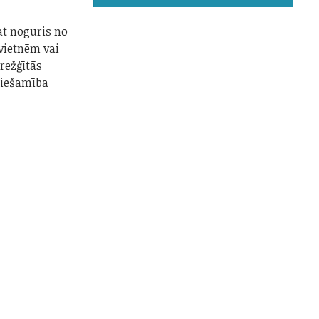
at noguris no
vietnēm vai
arežģītās
ciešamība