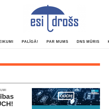
EIKUMI
PALĪGĀ!
PAR MUMS
DNS MŪRIS
NUMI
šības
UCH!