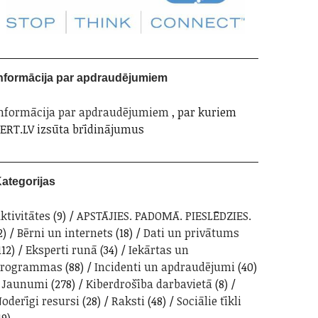
nformācija par apdraudējumiem
nformācija par apdraudējumiem
, par kuriem
ERT.LV izsūta brīdinājumus
ategorijas
ktivitātes
(9)
APSTĀJIES. PADOMĀ. PIESLĒDZIES.
2)
Bērni un internets
(18)
Dati un privātums
112)
Eksperti runā
(34)
Iekārtas un
programmas
(88)
Incidenti un apdraudējumi
(40)
Jaunumi
(278)
Kiberdrošība darbavietā
(8)
oderīgi resursi
(28)
Raksti
(48)
Sociālie tīkli
19)