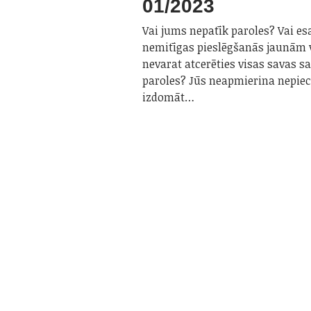
01/2023
Vai jums nepatīk paroles? Vai es
nemitīgas pieslēgšanās jaunām 
nevarat atcerēties visas savas s
paroles? Jūs neapmierina nepie
izdomāt…