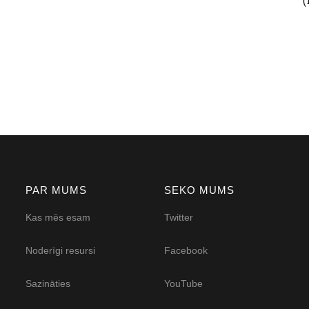
PAR MUMS
SEKO MUMS
Kas mēs esam
Twitter
Noderīgi resursi
Facebook
Sazināties
YouTube