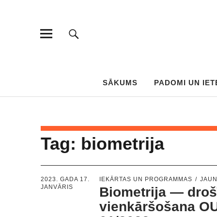
SĀKUMS
PADOMI UN IET
Tag:
biometrija
2023. GADA 17.
IEKĀRTAS UN PROGRAMMAS
JAU
JANVĀRIS
Biometrija — dro
vienkāršošana O