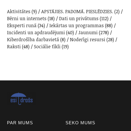
Aktivitātes
(9)
APSTĀJIES. PADOMĀ. PIESLĒDZIES.
(2)
Bērni un internets
(18)
Dati un privātums
(112)
Eksperti runā
(34)
Iekārtas un programmas
(88)
Incidenti un apdraudējumi
(40)
Jaunumi
(278)
Kiberdrošība darbavietā
(8)
Noderīgi resursi
(28)
Raksti
(48)
Sociālie tīkli
(19)
PAR MUMS
SEKO MUMS