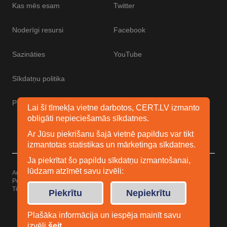
Kas mēs esam
Twitter
Noderīgi resursi
Facebook
Sazināties
YouTube
Sīkdatņu politika
Piekļūstamības paziņojums
Lai šī tīmekļa vietne darbotos, CERT.LV izmanto
obligāti nepieciešamās sīkdatnes.
Ar Jūsu piekrišanu šajā vietnē papildus var tikt
izmantotas statistikas un mārketinga sīkdatnes.
Ja piekrītat šo papildu sīkdatņu izmantošanai,
lūdzam atzīmēt savu izvēli:
Autortiesības © 2026 Esidrošs
Powered by
WordPress
Tēma: Uku no
Elmastudio
Piekrītu
Nepiekrītu
Plašāka informācija un iespēja mainīt savu
izvēli
šeit
.